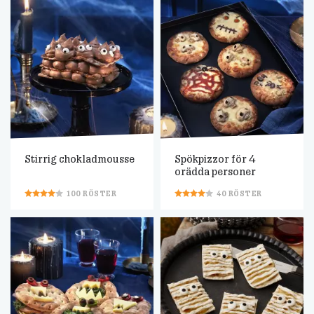
Stirrig chokladmousse
Spökpizzor för 4
orädda personer
100
RÖSTER
40
RÖSTER