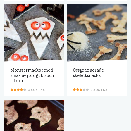
Monstermackor med
Ostgratinerade
smak av jordgubb och
skelettsnacks
citron
3
RÖSTER
9
RÖSTER