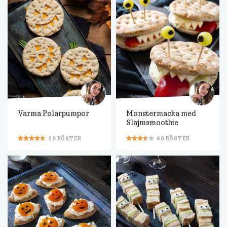
Varma Polarpumpor
Monstermacka med
Slajmsmoothie
20
RÖSTER
90
RÖSTER