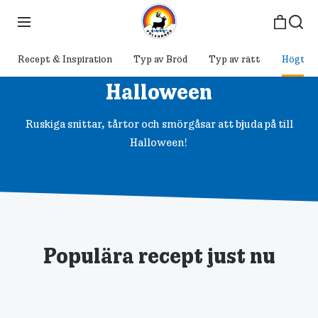
Recept & Inspiration
Typ av Bröd
Typ av rätt
Högtide
Halloween
Ruskiga snittar, tårtor och smörgåsar att bjuda på till
Halloween!
Populära recept just nu