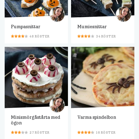
Pumpasnittar
Mumiesnittar
48
RÖSTER
34
RÖSTER
Minismörgåstårta med
Varma spindelbon
ögon
27
RÖSTER
16
RÖSTER