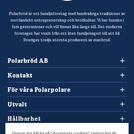
Polarbröd är ett familjeföretag med hundraåriga traditioner av
norrländskt entreprenörskap och brödkultur. Vi har funnits i
fem generationer och vill finnas lika länge till. Det moderna
företaget har vuxit från ett litet familjebageri till att bli
Sveriges tredje största producent av matbröd.
Polarbröd AB
942 36 Älvsbyn
Kontakt
010-450 60 00
Konsumentkontakt och reklamation
info@polarbrod.se
För våra Polarpolare
Frågor och svar
Polarbutiken
Press och nyhetsrum
Utvalt
Tävlingar
Sponsring
Recept
Hitta din Polarklämma
Hållbarhet
Lediga jobb
Vårt hållbarhetsarbete
Våra bröd
Genom att klicka på “Acceptera cookies” samtycker du