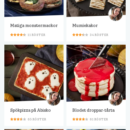
Matiga monstermackor
Mumiekakor
11
RÖSTER
34
RÖSTER
Spökpizza på Abisko
Blodet droppar-tårta
65
RÖSTER
61
RÖSTER