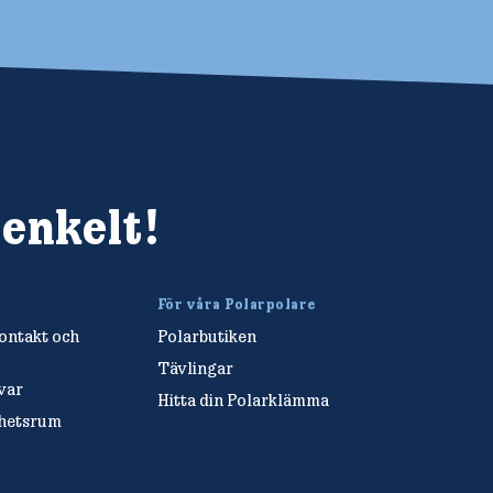
 enkelt!
För våra Polarpolare
ntakt och
Polarbutiken
Tävlingar
var
Hitta din Polarklämma
yhetsrum