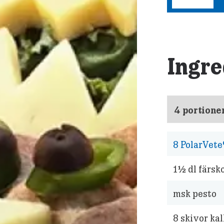
Ingre
8
PolarVete
1½
dl färsk
msk pesto
8
skivor ka