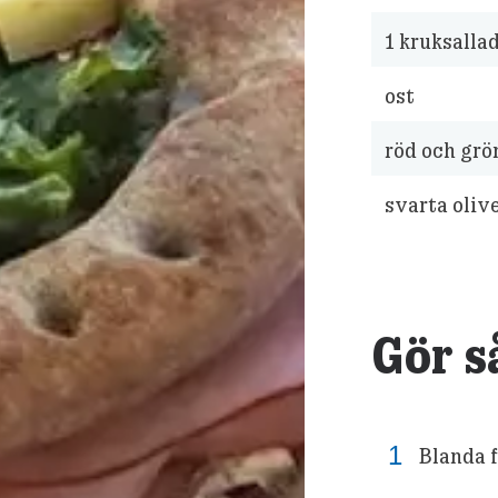
1
kruksalla
ost
röd och grö
svarta oliv
Gör s
Blanda f