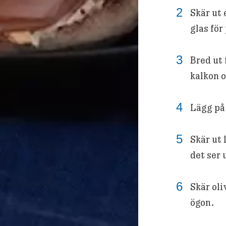
Skär ut 
glas för
Bred ut 
kalkon o
Lägg på
Skär ut 
det ser 
Skär oli
ögon.