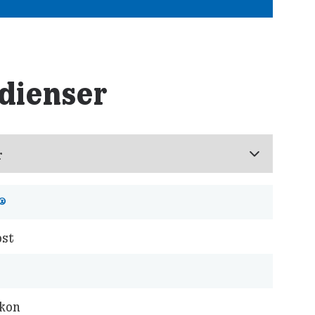
dienser
®
ost
lkon