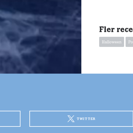
Fler rec
Halloween
Po
TWITTER