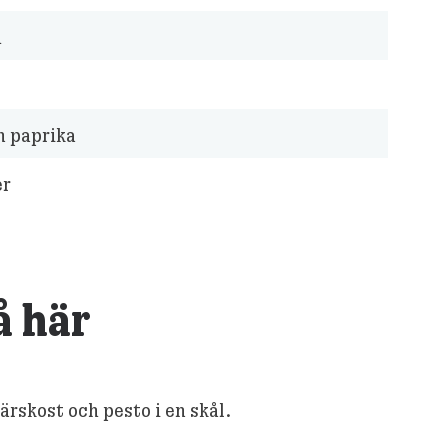
d
n paprika
er
å här
ärskost och pesto i en skål.