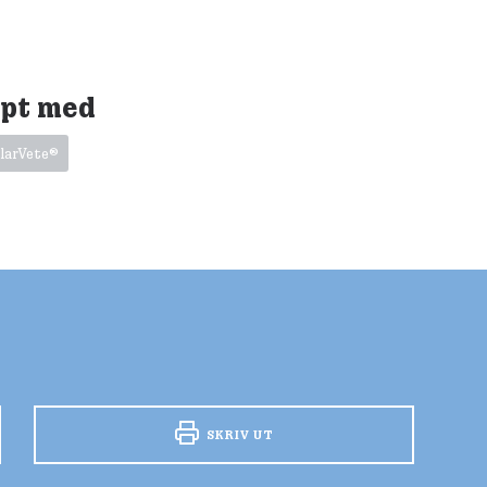
ept med
larVete®
SKRIV UT