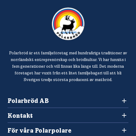
Polarbröd är ett familjeföretag med hundraåriga traditioner av
norrländskt entreprenörskap och brödkultur. Vi har funnits i
fem generationer och vill finnas lika länge till. Det moderna
företaget har vuxit från ett litet familjebageri till att bli
Sveriges tredje största producent av matbröd.
Polarbröd AB
942 36 Älvsbyn
Kontakt
010-450 60 00
Konsumentkontakt och reklamation
info@polarbrod.se
För våra Polarpolare
Frågor och svar