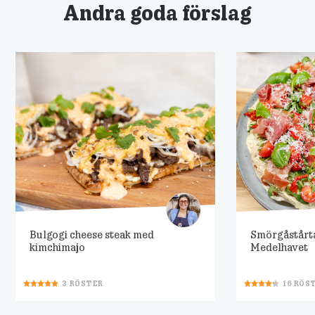
Andra goda förslag
Bulgogi cheese steak med
Smörgåstårt
kimchimajo
Medelhavet
3
RÖSTER
16
RÖS