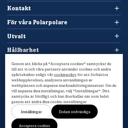
942 36 Älvsbyn
Kontakt
010-450 60 00
Konsumentkontakt och reklamation
info@polarbrod.se
För våra Polarpolare
Frågor och svar
Polarbutiken
Press och nyhetsrum
Utvalt
Tävlingar
Sponsring
Recept
Hitta din Polarklämma
Hållbarhet
Lediga jobb
Vårt hållbarhetsarbete
Våra bröd
Genom att klicka på “Acceptera cookies” samtycker du
Polarmetoden
till att vi och våra partners använder cookies och andra
spårtekniker enligt vår
cookiepolicy
för att förbättra
webbupplevelsen, analysera användningen av
webbplatsen och anpassa marknadsföringsinsatser. Om du
vill anpassa dina inställningar, välj “Inställningar”. Ditt
samtycke är frivilligt och kan återkallas när som helst
genom att ändra dina cookie-inställningar.
Inställningar
Endast nödvändiga
Om cookies
Cookieinställningar
Personuppgiftshantering
Acceptera cookies