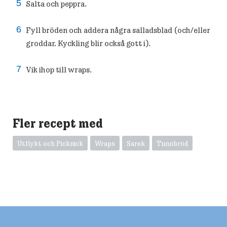
Salta och peppra.
Fyll bröden och addera några salladsblad (och/eller
groddar. Kyckling blir också gott i).
Vik ihop till wraps.
Fler recept med
Utflykt och Picknick
Wraps
Sarek
Tunnbröd