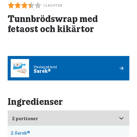
14
RÖSTER
Tunnbrödswrap med
fetaost och kikärtor
Förslag på bröd
Sarek®
Ingredienser
2
Sarek®