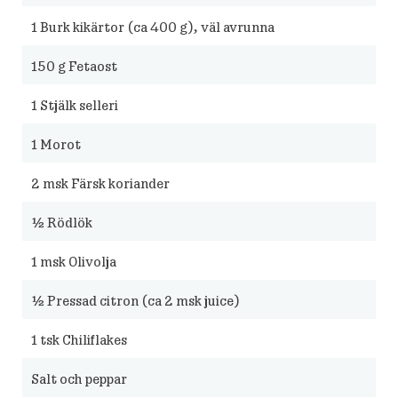
1
Burk kikärtor (ca 400 g), väl avrunna
150
g Fetaost
1
Stjälk selleri
1
Morot
2
msk Färsk koriander
½
Rödlök
1
msk Olivolja
½
Pressad citron (ca 2 msk juice)
1
tsk Chiliflakes
Salt och peppar