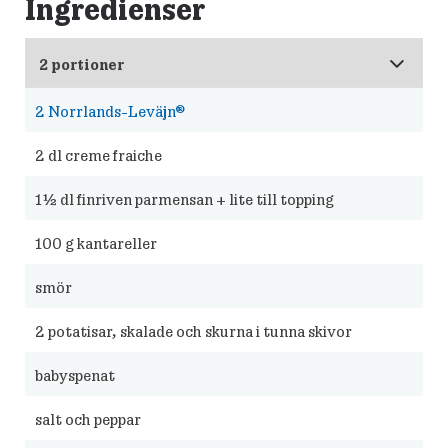
Ingredienser
2
Norrlands-Leväjn®
2
dl creme fraiche
1½
dl finriven parmensan + lite till topping
100
g kantareller
smör
2
potatisar, skalade och skurna i tunna skivor
babyspenat
salt och peppar