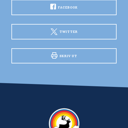
FACEBOOK
TWITTER
SKRIV UT