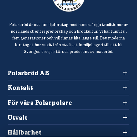
Polarbröd är ett familjeföretag med hundraåriga traditioner av
norrländskt entreprenörskap och brödkultur. Vi har funnits i
fem generationer och vill finnas lika länge till. Det moderna
företaget har vuxit från ett litet familjebageri till att bli
Sveriges tredje största producent av matbröd.
Polarbröd AB
942 36 Älvsbyn
Kontakt
010-450 60 00
Konsumentkontakt och reklamation
info@polarbrod.se
För våra Polarpolare
Frågor och svar
Polarbutiken
Press och nyhetsrum
Utvalt
Tävlingar
Sponsring
Recept
Hitta din Polarklämma
Hållbarhet
Lediga jobb