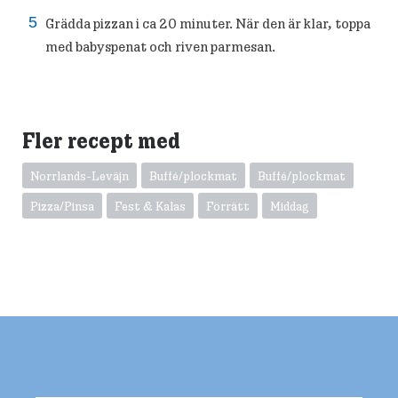
Grädda pizzan i ca 20 minuter. När den är klar, toppa
med babyspenat och riven parmesan.
Fler recept med
Norrlands-Leväjn
Buffé/plockmat
Buffé/plockmat
Pizza/Pinsa
Fest & Kalas
Förrätt
Middag