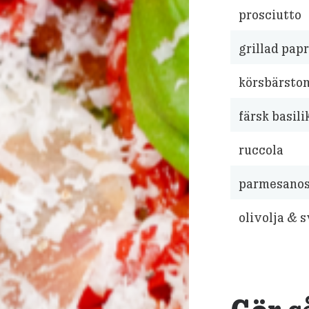
prosciutto
grillad papr
körsbärstom
färsk basili
ruccola
parmesanost
olivolja & 