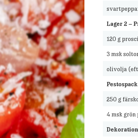
svartpeppa
Lager 2 – 
120
g prosc
3
msk solto
olivolja (ef
Pestospacke
250
g färsk
4
msk grön 
Dekoration