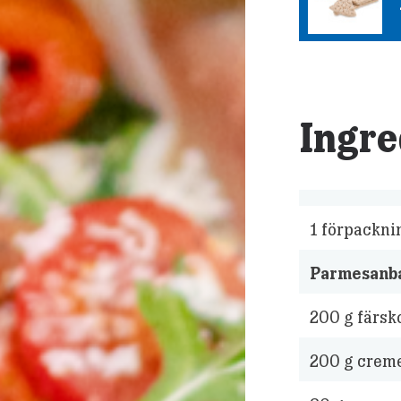
Ingre
1 förpackni
Parmesanba
200
g färsk
200
g creme