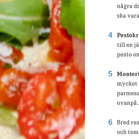
några d
ska vara
Pestokr
till en 
pesto om
Monteri
mycket l
parmesa
ovanpå.
Bred re
och tom