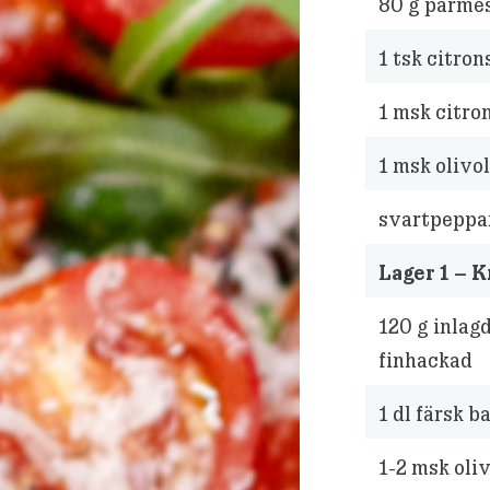
80
g parmes
1
tsk citrons
1
msk citron
1
msk olivol
svartpeppa
Lager 1 – K
120
g inlag
finhackad
1
dl färsk b
1-2 msk oliv