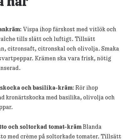
å här
ankräm:
Vispa ihop färskost med vitlök och
aîche tills slätt och luftigt. Tillsätt
, citronsaft, citronskal och olivolja. Smaka
svartpeppar. Krämen ska vara frisk, nötig
anserad.
skocka och basilika-kräm:
Rör ihop
d kronärtskocka med basilika, olivolja och
ppar.
tto och soltorkad tomat-kräm
Blanda
to med crème på soltorkade tomater. Tillsätt