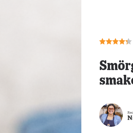
Smör
smake
Rec
N