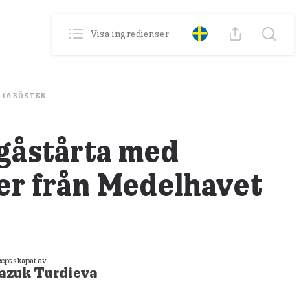
0
Poäng
Visa ingredienser
Din profil
Se din historik
16
RÖSTER
gåstårta med
r från Medelhavet
ept skapat av
azuk Turdieva