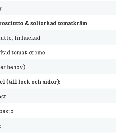
r
Prosciutto & soltorkad tomatkräm
iutto, finhackad
rkad tomat-creme
ter behov)
l (till lock och sidor):
ost
pesto
: