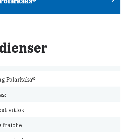
Polarkaka®
dienser
ng Polarkaka®
s:
ost vitlök
 fraiche