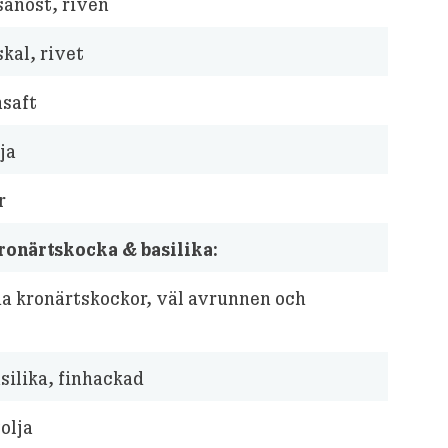
anost, riven
kal, rivet
saft
ja
r
ronärtskocka & basilika:
da kronärtskockor, väl avrunnen och
asilika, finhackad
olja