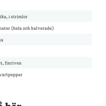
ika, i strimlor
ater (hela och halverade)
ka
, finriven
svartpeppar