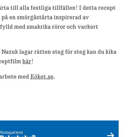
a till alla festliga tillfällen! I detta recept
 på en smörgåstårta inspirerad av
fylld med smakrika röror och vackert
r Nazuk lagar rätten steg för steg kan du kika
ceptfilm
här
!
marbete med
Köket.se
.
Förslag på bröd