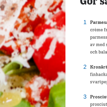
Gör s
Parmes
crème fr
parmesan
av med 
och bal
Kronärt
finhacka
svartpe
Prosciu
prosciut