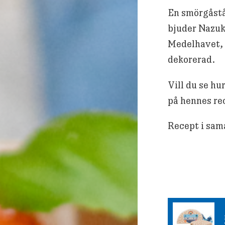
En smörgåstårt
bjuder Nazuk
Medelhavet, 
dekorerad.
Vill du se hu
på hennes re
Recept i sa