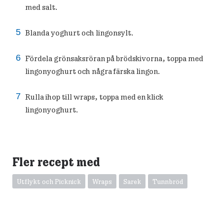
med salt.
Blanda yoghurt och lingonsylt.
Fördela grönsaksröran på brödskivorna, toppa med
lingonyoghurt och några färska lingon.
Rulla ihop till wraps, toppa med en klick
lingonyoghurt.
Fler recept med
Utflykt och Picknick
Wraps
Sarek
Tunnbröd