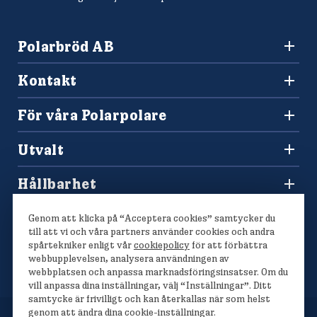
Polarbröd AB
942 36 Älvsbyn
Kontakt
010-450 60 00
Konsumentkontakt och reklamation
info@polarbrod.se
För våra Polarpolare
Frågor och svar
Polarbutiken
Press och nyhetsrum
Utvalt
Tävlingar
Sponsring
Recept
Hitta din Polarklämma
Hållbarhet
Lediga jobb
Vårt hållbarhetsarbete
Våra bröd
Genom att klicka på “Acceptera cookies” samtycker du
Polarmetoden
till att vi och våra partners använder cookies och andra
spårtekniker enligt vår
cookiepolicy
för att förbättra
webbupplevelsen, analysera användningen av
webbplatsen och anpassa marknadsföringsinsatser. Om du
vill anpassa dina inställningar, välj “Inställningar”. Ditt
samtycke är frivilligt och kan återkallas när som helst
genom att ändra dina cookie-inställningar.