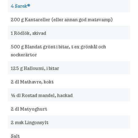
4
Sarek®
200
g Kantareller (eller annan god matsvamp)
1
Rödlök, skivad
500
g Blandat grönt i bitar, t ex grönkål och
sockerärtor
125
g Halloumi, i bitar
2
dl Mathavre, kokt
½
dl Rostad mandel, hackad
2
dl Matyoghurt
2
msk Lingonsylt
Salt