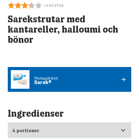
16
RÖSTER
Sarekstrutar med
kantareller, halloumi och
bönor
Förslag på bröd
Sarek®
Ingredienser