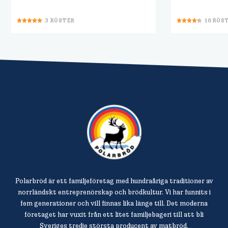
3
RÖSTER
16
RÖS
Polarbröd är ett familjeföretag med hundraåriga traditioner av
norrländskt entreprenörskap och brödkultur. Vi har funnits i
fem generationer och vill finnas lika länge till. Det moderna
företaget har vuxit från ett litet familjebageri till att bli
Sveriges tredje största producent av matbröd.