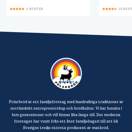
3
RÖSTER
16
RÖS
Polarbröd är ett familjeföretag med hundraåriga traditioner av
norrländskt entreprenörskap och brödkultur. Vi har funnits i
fem generationer och vill finnas lika länge till. Det moderna
företaget har vuxit från ett litet familjebageri till att bli
Sveriges tredje största producent av matbröd.