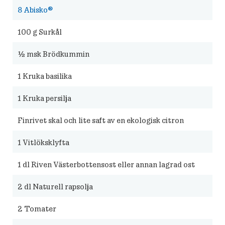
8
Abisko®
100
g Surkål
½
msk Brödkummin
1
Kruka basilika
1
Kruka persilja
Finrivet skal och lite saft av en ekologisk citron
1
Vitlöksklyfta
1
dl Riven Västerbottensost eller annan lagrad ost
2
dl Naturell rapsolja
2
Tomater