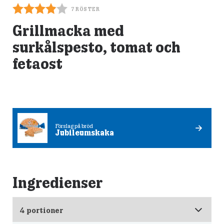
7
RÖSTER
Grillmacka med
surkålspesto, tomat och
fetaost
Förslag på bröd
Jubileumskaka
Ingredienser