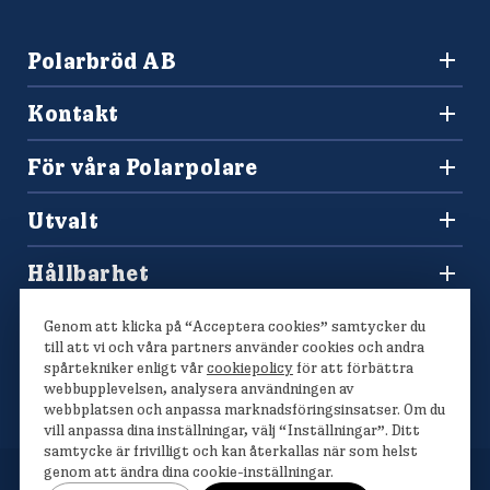
Polarbröd AB
942 36 Älvsbyn
Kontakt
010-450 60 00
Konsumentkontakt och reklamation
info@polarbrod.se
För våra Polarpolare
Frågor och svar
Polarbutiken
Press och nyhetsrum
Utvalt
Tävlingar
Sponsring
Recept
Hitta din Polarklämma
Hållbarhet
Lediga jobb
Vårt hållbarhetsarbete
Våra bröd
Genom att klicka på “Acceptera cookies” samtycker du
Polarmetoden
till att vi och våra partners använder cookies och andra
spårtekniker enligt vår
cookiepolicy
för att förbättra
webbupplevelsen, analysera användningen av
webbplatsen och anpassa marknadsföringsinsatser. Om du
vill anpassa dina inställningar, välj “Inställningar”. Ditt
samtycke är frivilligt och kan återkallas när som helst
genom att ändra dina cookie-inställningar.