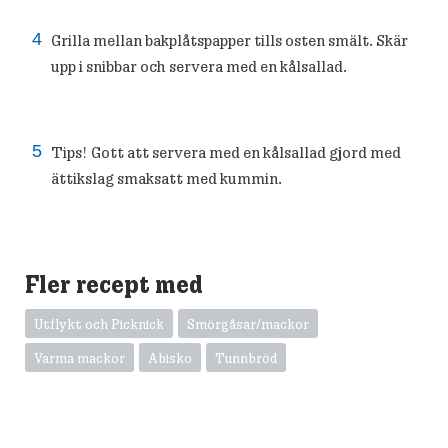
Grilla mellan bakplåtspapper tills osten smält. Skär
upp i snibbar och servera med en kålsallad.
Tips! Gott att servera med en kålsallad gjord med
ättikslag smaksatt med kummin.
Fler recept med
Utflykt och Picknick
Smörgåsar/mackor
Varma mackor
Abisko
Tunnbröd