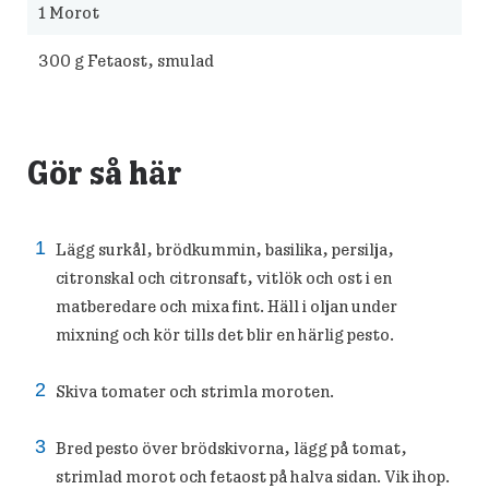
1
Morot
300
g Fetaost, smulad
Gör så här
Lägg surkål, brödkummin, basilika, persilja,
citronskal och citronsaft, vitlök och ost i en
matberedare och mixa fint. Häll i oljan under
mixning och kör tills det blir en härlig pesto.
Skiva tomater och strimla moroten.
Bred pesto över brödskivorna, lägg på tomat,
strimlad morot och fetaost på halva sidan. Vik ihop.