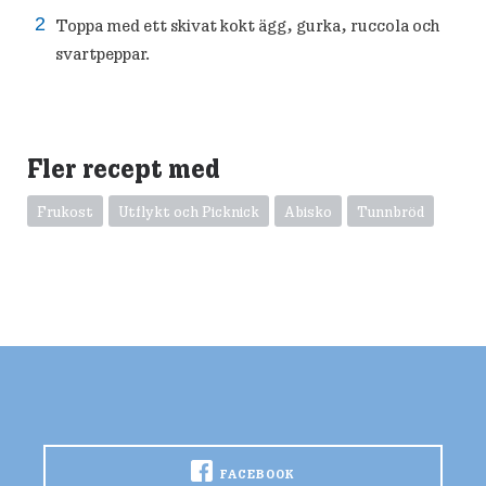
Toppa med ett skivat kokt ägg, gurka, ruccola och
svartpeppar.
Fler recept med
Frukost
Utflykt och Picknick
Abisko
Tunnbröd
FACEBOOK