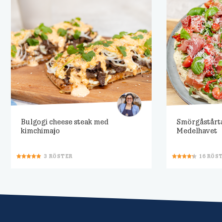
Bulgogi cheese steak med
Smörgåstårt
kimchimajo
Medelhavet
3
RÖSTER
16
RÖS