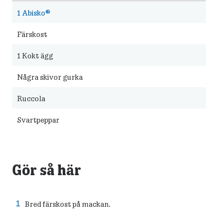
1
Abisko®
Färskost
1
Kokt ägg
Några skivor gurka
Ruccola
Svartpeppar
Gör så här
Bred färskost på mackan.