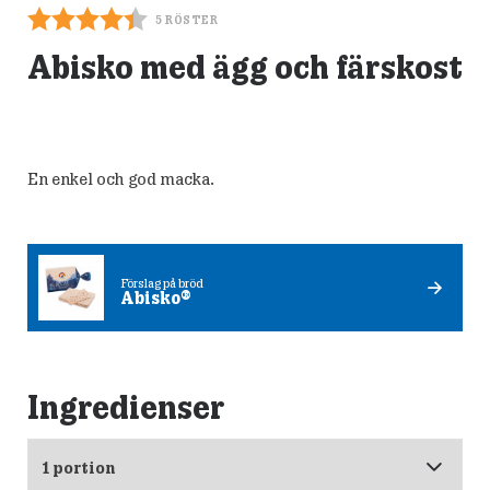
5
RÖSTER
Abisko med ägg och färskost
En enkel och god macka.
Förslag på bröd
Abisko®
Ingredienser