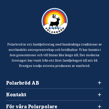
Polarbröd är ett familjeföretag med hundraåriga traditioner av
norrländskt entreprenörskap och brödkultur. Vi har funnits i
fem generationer och vill finnas lika länge till. Det moderna
företaget har vuxit från ett litet familjebageri till att bli
Sveriges tredje största producent av matbröd.
Polarbröd AB
942 36 Älvsbyn
Kontakt
010-450 60 00
Konsumentkontakt och reklamation
info@polarbrod.se
För våra Polarpolare