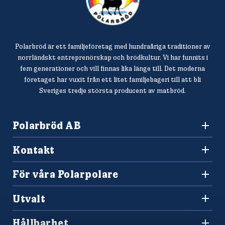
Polarbröd är ett familjeföretag med hundraåriga traditioner av
norrländskt entreprenörskap och brödkultur. Vi har funnits i
fem generationer och vill finnas lika länge till. Det moderna
företaget har vuxit från ett litet familjebageri till att bli
Sveriges tredje största producent av matbröd.
Polarbröd AB
942 36 Älvsbyn
Kontakt
010-450 60 00
Konsumentkontakt och reklamation
info@polarbrod.se
För våra Polarpolare
Frågor och svar
Polarbutiken
Press och nyhetsrum
Utvalt
Tävlingar
Sponsring
Recept
Hitta din Polarklämma
Hållbarhet