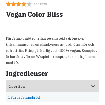
2
RÖSTER
Vegan Color Bliss
Färgstarkt möte mellan sesamstekta grönsaker
tillsammans med en chunkyness av jordnötssmör och
solrosfrön. Krispigt, härligt och 100% vegan. Receptet
är beräknat för en Wrapini – receptet kan multipliceras
med 10.
Ingredienser
1
Surdegstunnbröd