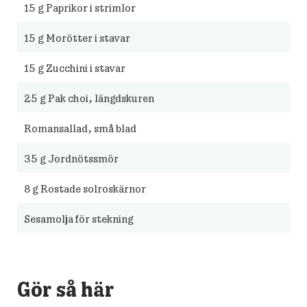
15
g Paprikor i strimlor
15
g Morötter i stavar
15
g Zucchini i stavar
25
g Pak choi, längdskuren
Romansallad, små blad
35
g Jordnötssmör
8
g Rostade solroskärnor
Sesamolja för stekning
Gör så här