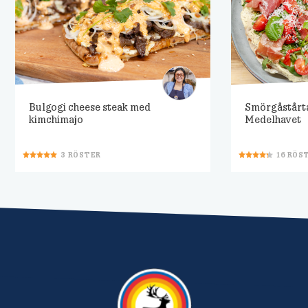
Bulgogi cheese steak med
Smörgåstårt
kimchimajo
Medelhavet
3
RÖSTER
16
RÖS