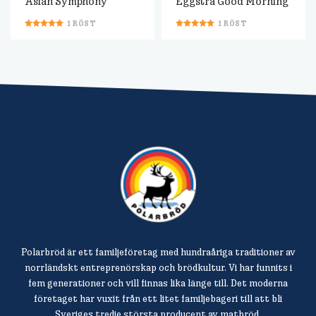
Asian Symphony
Eggstra Good Morning
1
RÖST
1
RÖST
Polarbröd är ett familjeföretag med hundraåriga traditioner av
norrländskt entreprenörskap och brödkultur. Vi har funnits i
fem generationer och vill finnas lika länge till. Det moderna
företaget har vuxit från ett litet familjebageri till att bli
Sveriges tredje största producent av matbröd.