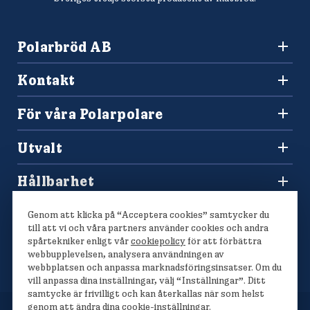
Polarbröd AB
942 36 Älvsbyn
Kontakt
010-450 60 00
Konsumentkontakt och reklamation
info@polarbrod.se
För våra Polarpolare
Frågor och svar
Polarbutiken
Press och nyhetsrum
Utvalt
Tävlingar
Sponsring
Recept
Hitta din Polarklämma
Hållbarhet
Lediga jobb
Vårt hållbarhetsarbete
Våra bröd
Genom att klicka på “Acceptera cookies” samtycker du
Polarmetoden
till att vi och våra partners använder cookies och andra
spårtekniker enligt vår
cookiepolicy
för att förbättra
webbupplevelsen, analysera användningen av
webbplatsen och anpassa marknadsföringsinsatser. Om du
vill anpassa dina inställningar, välj “Inställningar”. Ditt
samtycke är frivilligt och kan återkallas när som helst
genom att ändra dina cookie-inställningar.