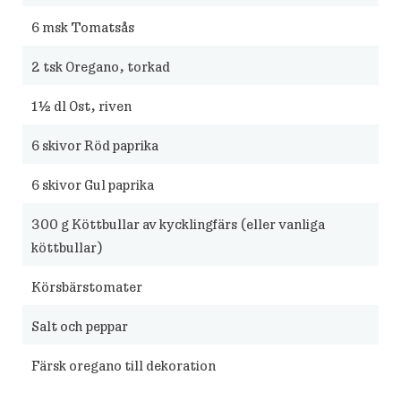
6
msk Tomatsås
2
tsk Oregano, torkad
1½
dl Ost, riven
6
skivor Röd paprika
6
skivor Gul paprika
300
g Köttbullar av kycklingfärs (eller vanliga
köttbullar)
Körsbärstomater
Salt och peppar
Färsk oregano till dekoration