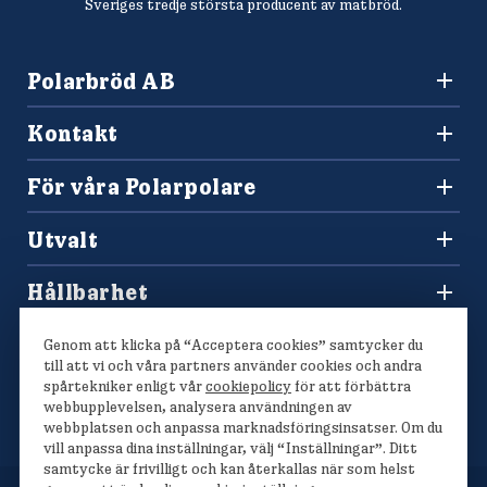
Sveriges tredje största producent av matbröd.
Polarbröd AB
942 36 Älvsbyn
Kontakt
010-450 60 00
Konsumentkontakt och reklamation
info@polarbrod.se
För våra Polarpolare
Frågor och svar
Polarbutiken
Press och nyhetsrum
Utvalt
Tävlingar
Sponsring
Recept
Hitta din Polarklämma
Hållbarhet
Lediga jobb
Vårt hållbarhetsarbete
Våra bröd
Genom att klicka på “Acceptera cookies” samtycker du
Polarmetoden
till att vi och våra partners använder cookies och andra
spårtekniker enligt vår
cookiepolicy
för att förbättra
webbupplevelsen, analysera användningen av
webbplatsen och anpassa marknadsföringsinsatser. Om du
vill anpassa dina inställningar, välj “Inställningar”. Ditt
samtycke är frivilligt och kan återkallas när som helst