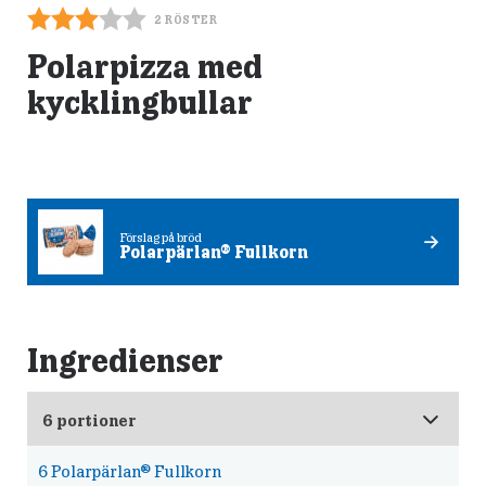
2
RÖSTER
Polarpizza med
kycklingbullar
Förslag på bröd
Polarpärlan® Fullkorn
Ingredienser
6
Polarpärlan® Fullkorn