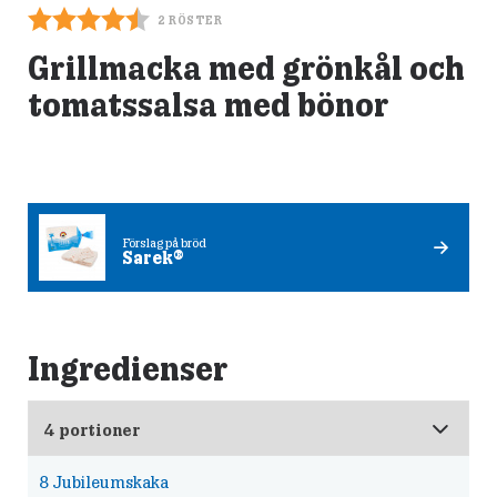
2
RÖSTER
Grillmacka med grönkål och
tomatssalsa med bönor
Förslag på bröd
Sarek®
Ingredienser
8
Jubileumskaka