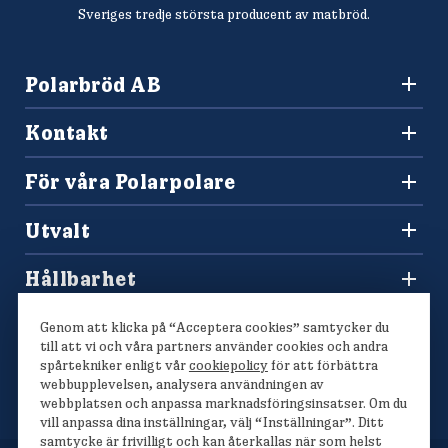
Sveriges tredje största producent av matbröd.
Polarbröd AB
942 36 Älvsbyn
Kontakt
010-450 60 00
Konsumentkontakt och reklamation
info@polarbrod.se
För våra Polarpolare
Frågor och svar
Polarbutiken
Press och nyhetsrum
Utvalt
Tävlingar
Sponsring
Recept
Hitta din Polarklämma
Hållbarhet
Lediga jobb
Vårt hållbarhetsarbete
Våra bröd
Genom att klicka på “Acceptera cookies” samtycker du
Polarmetoden
till att vi och våra partners använder cookies och andra
spårtekniker enligt vår
cookiepolicy
för att förbättra
webbupplevelsen, analysera användningen av
webbplatsen och anpassa marknadsföringsinsatser. Om du
vill anpassa dina inställningar, välj “Inställningar”. Ditt
samtycke är frivilligt och kan återkallas när som helst