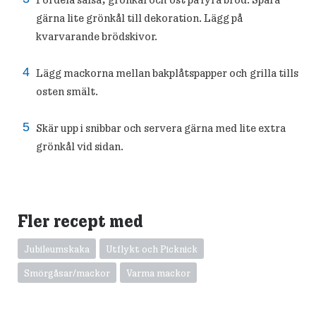
gärna lite grönkål till dekoration. Lägg på
kvarvarande brödskivor.
Lägg mackorna mellan bakplåtspapper och grilla tills
osten smält.
Skär upp i snibbar och servera gärna med lite extra
grönkål vid sidan.
Fler recept med
Jubileumskaka
Utflykt och Picknick
Smörgåsar/mackor
Varma mackor