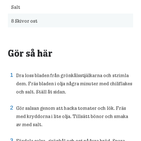
Salt
8
Skivor ost
Gör så här
Dra loss bladen från grönkålsstjälkarna och strimla
dem. Fräs bladen i olja några minuter med chiliflakes
och salt. Ställ åt sidan.
Gör salsan genom att hacka tomater och lök. Fräs
med kryddorna i lite olja. Tillsätt bönor och smaka
av med salt.
Fördela salsa, grönkål och ost på fyra bröd. Spara