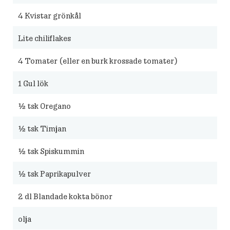
4
Kvistar grönkål
Lite chiliflakes
4
Tomater (eller en burk krossade tomater)
1
Gul lök
½
tsk Oregano
½
tsk Timjan
½
tsk Spiskummin
½
tsk Paprikapulver
2
dl Blandade kokta bönor
olja