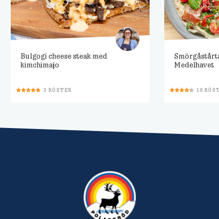
Bulgogi cheese steak med
Smörgåstårt
kimchimajo
Medelhavet
3
RÖSTER
16
RÖS