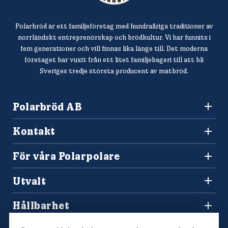
Polarbröd är ett familjeföretag med hundraåriga traditioner av
norrländskt entreprenörskap och brödkultur. Vi har funnits i
fem generationer och vill finnas lika länge till. Det moderna
företaget har vuxit från ett litet familjebageri till att bli
Sveriges tredje största producent av matbröd.
Polarbröd AB
942 36 Älvsbyn
Kontakt
010-450 60 00
Konsumentkontakt och reklamation
info@polarbrod.se
För våra Polarpolare
Frågor och svar
Polarbutiken
Press och nyhetsrum
Utvalt
Tävlingar
Sponsring
Recept
Hitta din Polarklämma
Hållbarhet
Lediga jobb
Vårt hållbarhetsarbete
Våra bröd