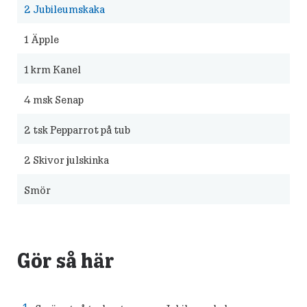
2
Jubileumskaka
1
Äpple
1
krm Kanel
4
msk Senap
2
tsk Pepparrot på tub
2
Skivor julskinka
Smör
Gör så här