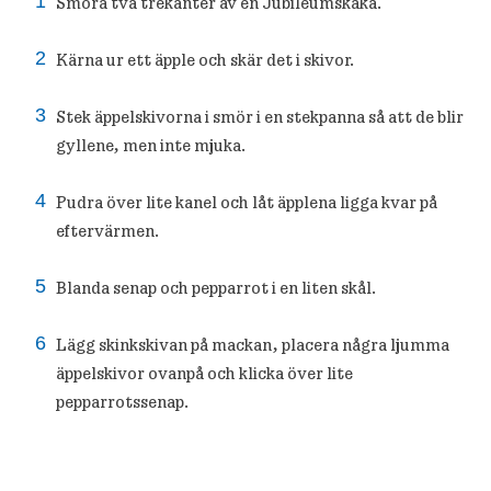
Smöra två trekanter av en Jubileumskaka.
Kärna ur ett äpple och skär det i skivor.
Stek äppelskivorna i smör i en stekpanna så att de blir
gyllene, men inte mjuka.
Pudra över lite kanel och låt äpplena ligga kvar på
eftervärmen.
Blanda senap och pepparrot i en liten skål.
Lägg skinkskivan på mackan, placera några ljumma
äppelskivor ovanpå och klicka över lite
pepparrotssenap.