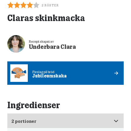
2
RÖSTER
Claras skinkmacka
Recept skapat av
Underbara Clara
Förslag på bröd
Jubileumskaka
Ingredienser