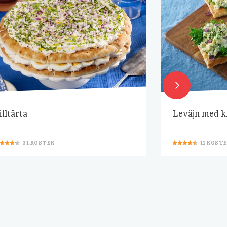
illtårta
Leväjn med k
31
RÖSTER
11
RÖST