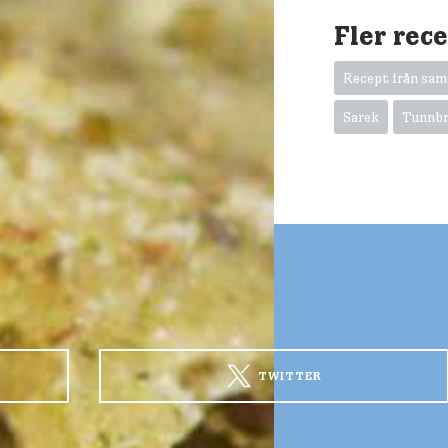
Fler rec
Recept från sa
Sarek
Tunnb
TWITTER