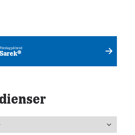
Förslag på bröd
Sarek®
dienser