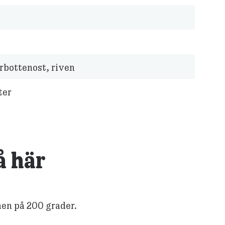
rbottenost, riven
ter
å här
nen på 200 grader.