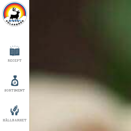
RECEPT
SORTIMENT
HÅLLBARHET