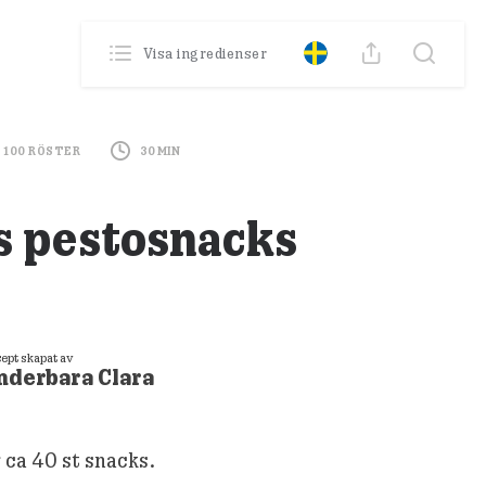
0
Poäng
Visa ingredienser
Din profil
Se din historik
100
RÖSTER
30 MIN
s pestosnacks
ept skapat av
nderbara Clara
 ca 40 st snacks.