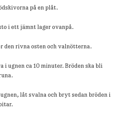
ödskivorna på en plåt.
to i ett jämnt lager ovanpå.
r den rivna osten och valnötterna.
a i ugnen ca 10 minuter. Bröden ska bli
runa.
 ugnen, låt svalna och bryt sedan bröden i
itar.