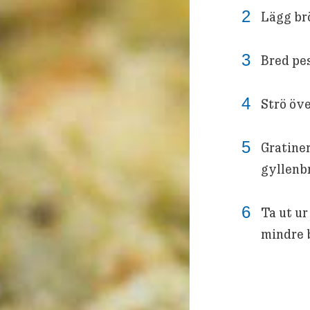
Lägg br
Bred pes
Strö öve
Gratiner
gyllenb
Ta ut ur
mindre b