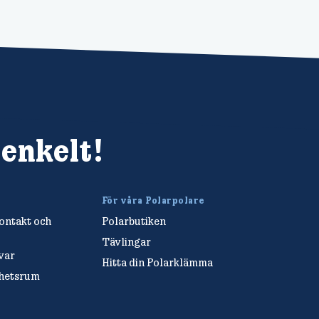
 enkelt!
För våra Polarpolare
ntakt och
Polarbutiken
Tävlingar
var
Hitta din Polarklämma
yhetsrum