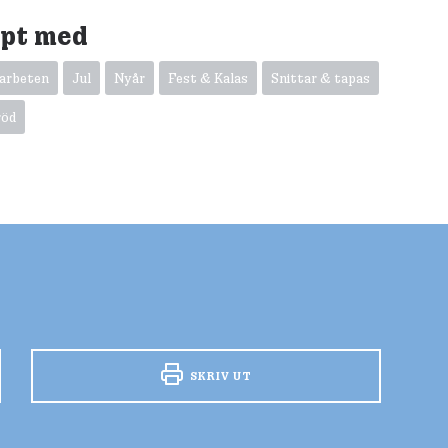
ept med
marbeten
Jul
Nyår
Fest & Kalas
Snittar & tapas
röd
SKRIV UT