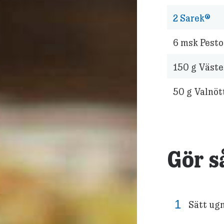
2
Sarek®
6
msk Pesto
150
g Väste
50
g Valnöt
Gör s
Sätt ug