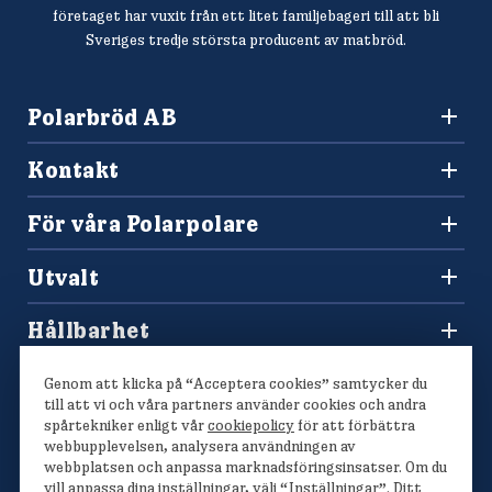
företaget har vuxit från ett litet familjebageri till att bli
Sveriges tredje största producent av matbröd.
Polarbröd AB
942 36 Älvsbyn
Kontakt
010-450 60 00
Konsumentkontakt och reklamation
info@polarbrod.se
För våra Polarpolare
Frågor och svar
Polarbutiken
Press och nyhetsrum
Utvalt
Tävlingar
Sponsring
Recept
Hitta din Polarklämma
Hållbarhet
Lediga jobb
Vårt hållbarhetsarbete
Våra bröd
Genom att klicka på “Acceptera cookies” samtycker du
Polarmetoden
till att vi och våra partners använder cookies och andra
spårtekniker enligt vår
cookiepolicy
för att förbättra
webbupplevelsen, analysera användningen av
webbplatsen och anpassa marknadsföringsinsatser. Om du
vill anpassa dina inställningar, välj “Inställningar”. Ditt