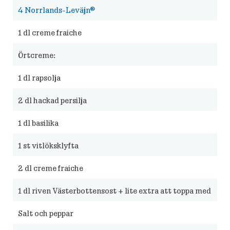
4
Norrlands-Leväjn®
1
dl creme fraiche
Örtcreme:
1
dl rapsolja
2
dl hackad persilja
1
dl basilika
1
st vitlöksklyfta
2
dl creme fraiche
1
dl riven Västerbottensost + lite extra att toppa med
Salt och peppar