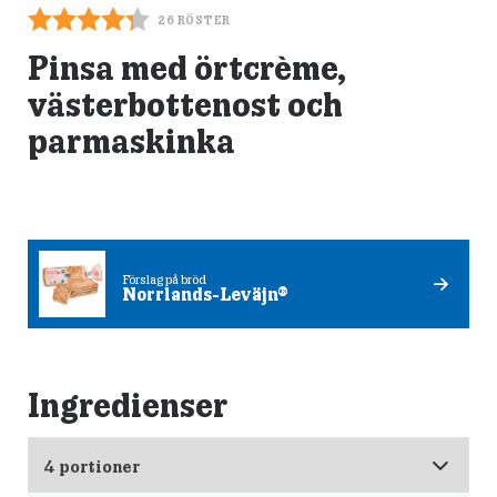
26
RÖSTER
Pinsa med örtcrème,
västerbottenost och
parmaskinka
Förslag på bröd
Norrlands-Leväjn®
Ingredienser