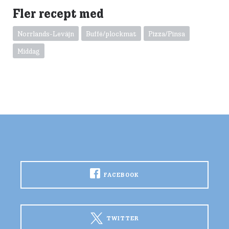
Fler recept med
Norrlands-Leväjn
Buffé/plockmat
Pizza/Pinsa
Middag
FACEBOOK
TWITTER