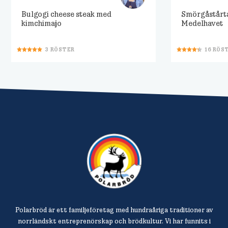
Bulgogi cheese steak med
Smörgåstårt
kimchimajo
Medelhavet
3
RÖSTER
16
RÖS
Polarbröd är ett familjeföretag med hundraåriga traditioner av
norrländskt entreprenörskap och brödkultur. Vi har funnits i