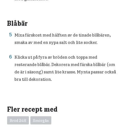
Blåbär
Mixa färskost med hälften av de tinade blåbären,
smaka av med en nypa salt och lite socker.
Klicka ut på fyra av bröden och toppa med
resterande blåbär. Dekorera med färska blåbär (om
de är i säsong) samt lite krasse. Mynta passar också
bra till dekoration.
Fler recept med
Bröd 24H
Smörgås