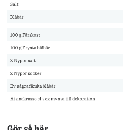
Salt
Blåbär
100
g Färskost
100
g Frysta blåbär
2
Nypor salt
2
Nypor socker
Ev några färska blåbär
Atsinakrasse el t ex mynta till dekoration
Gör så här