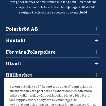
fem generationer och vill finnas lika länge till. Det moderna
företaget har vuxit från ett litet familjebageri till att bli
Sveriges tredje största producent av matbröd.
Polarbröd AB
942 36 Älvsbyn
Kontakt
010-450 60 00
Konsumentkontakt och reklamation
info@polarbrod.se
För våra Polarpolare
Frågor och svar
Polarbutiken
Press och nyhetsrum
Utvalt
Tävlingar
Sponsring
Recept
Hitta din Polarklämma
Hållbarhet
Lediga jobb
Vårt hållbarhetsarbete
Våra bröd
Genom att klicka på “Acceptera cookies” samtycker du
Polarmetoden
till att vi och våra partners använder cookies och andra
spårtekniker enligt vår
cookiepolicy
för att förbättra
webbupplevelsen, analysera användningen av
webbplatsen och anpassa marknadsföringsinsatser. Om du