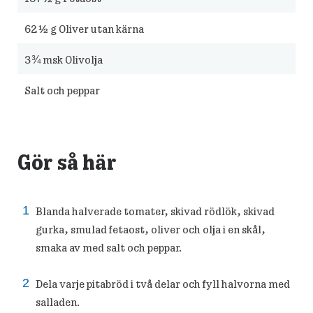
62½
g Oliver utan kärna
3¾
msk Olivolja
Salt och peppar
Gör så här
Blanda halverade tomater, skivad rödlök, skivad
gurka, smulad fetaost, oliver och olja i en skål,
smaka av med salt och peppar.
Dela varje pitabröd i två delar och fyll halvorna med
salladen.