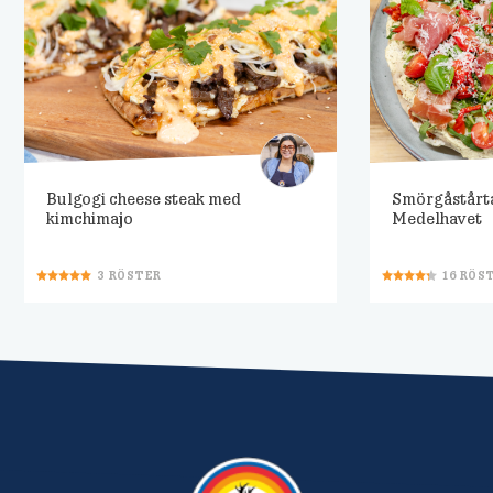
Bulgogi cheese steak med
Smörgåstårt
kimchimajo
Medelhavet
3
RÖSTER
16
RÖS