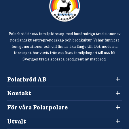
Polarbröd är ett familjeföretag med hundraåriga traditioner av
norrländskt entreprenörskap och brödkultur. Vi har funnits i
fem generationer och vill finnas lika länge till. Det moderna
företaget har vuxit från ett litet familjebageri till att bli
Sveriges tredje största producent av matbröd.
Polarbröd AB
942 36 Älvsbyn
Kontakt
010-450 60 00
Konsumentkontakt och reklamation
info@polarbrod.se
För våra Polarpolare
Frågor och svar
Polarbutiken
Press och nyhetsrum
Utvalt
Tävlingar
Sponsring