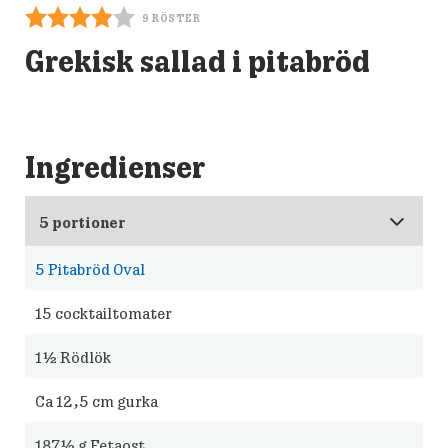
9
RÖSTER
Grekisk sallad i pitabröd
Ingredienser
5
Pitabröd Oval
15
cocktailtomater
1½
Rödlök
Ca 12,5 cm gurka
187½
g Fetaost