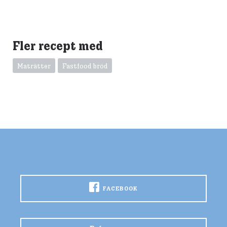
Fler recept med
Maträtter
Fastfood bröd
FACEBOOK