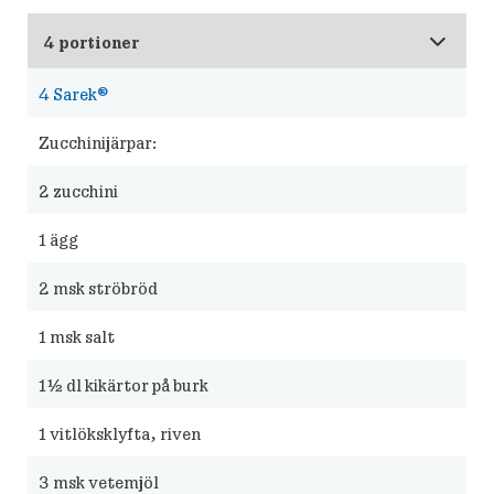
4
Sarek®
Zucchinijärpar:
2
zucchini
1
ägg
2
msk ströbröd
1
msk salt
1½
dl kikärtor på burk
1
vitlöksklyfta, riven
3
msk vetemjöl