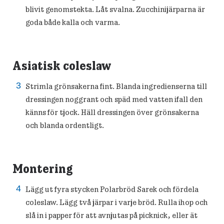
blivit genomstekta. Låt svalna. Zucchinijärparna är
goda både kalla och varma.
Asiatisk coleslaw
Strimla grönsakerna fint. Blanda ingredienserna till
dressingen noggrant och späd med vatten ifall den
känns för tjock. Häll dressingen över grönsakerna
och blanda ordentligt.
Montering
Lägg ut fyra stycken Polarbröd Sarek och fördela
coleslaw. Lägg två järpar i varje bröd. Rulla ihop och
slå in i papper för att avnjutas på picknick, eller ät