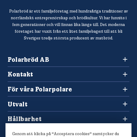
Polarbröd är ett familjeföretag med hundraåriga traditioner av
norrländskt entreprenörskap och brödkultur. Vi har funnits i
fem generationer och vill finnas lika länge till. Det moderna
företaget har vuxit från ett litet familjebageri till att bli
Sveriges tredje största producent av matbröd.
Polarbröd AB
942 36 Älvsbyn
Kontakt
010-450 60 00
Konsumentkontakt och reklamation
info@polarbrod.se
För våra Polarpolare
Frågor och svar
Polarbutiken
Press och nyhetsrum
Utvalt
Tävlingar
Sponsring
Recept
Hitta din Polarklämma
Hållbarhet
Lediga jobb
Vårt hållbarhetsarbete
Våra bröd
Genom att klicka på “Acceptera cookies” samtycker du