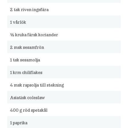
2
tsk riven ingefära
1
vårlök
½
kruka färsk koriander
2
msk sesamfrön
1
tsk sesamolja
1
krm chiliflakes
4
msk rapsolja till stekning
Asiatisk coleslaw
400
g röd spetskål
1
paprika