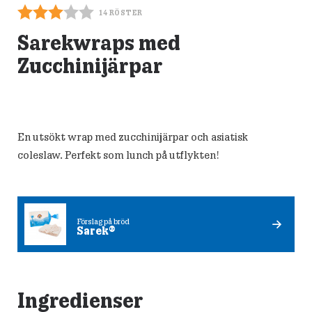
14
RÖSTER
Sarekwraps med
Zucchinijärpar
En utsökt wrap med zucchinijärpar och asiatisk
coleslaw. Perfekt som lunch på utflykten!
Förslag på bröd
Sarek®
Ingredienser