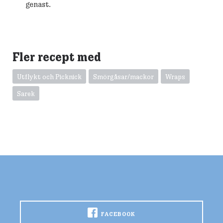
genast.
Fler recept med
Utflykt och Picknick
Smörgåsar/mackor
Wraps
Sarek
FACEBOOK