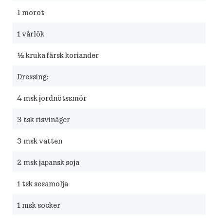
1
morot
1
vårlök
½
kruka färsk koriander
Dressing:
4
msk jordnötssmör
3
tsk risvinäger
3
msk vatten
2
msk japansk soja
1
tsk sesamolja
1
msk socker