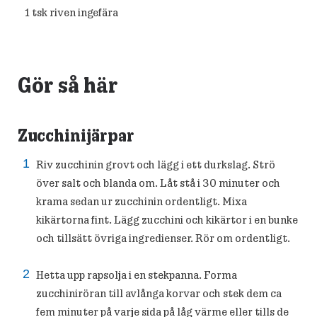
1
tsk riven ingefära
Gör så här
Zucchinijärpar
Riv zucchinin grovt och lägg i ett durkslag. Strö
över salt och blanda om. Låt stå i 30 minuter och
krama sedan ur zucchinin ordentligt. Mixa
kikärtorna fint. Lägg zucchini och kikärtor i en bunke
och tillsätt övriga ingredienser. Rör om ordentligt.
Hetta upp rapsolja i en stekpanna. Forma
zucchiniröran till avlånga korvar och stek dem ca
fem minuter på varje sida på låg värme eller tills de