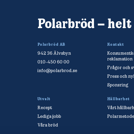
Polarbröd – helt
Polarbröd AB
Kontakt
942 36 Älvsbyn
Konsumentko
reklamation
010-450 60 00
Frågor och s
info@polarbrod.se
Press och n
Sponsring
Utvalt
Hållbarhet
Recept
Vårt hållbar
Lediga jobb
Polarmetod
Våra bröd