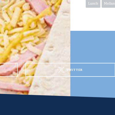
Lunch
Mella
TWITTER