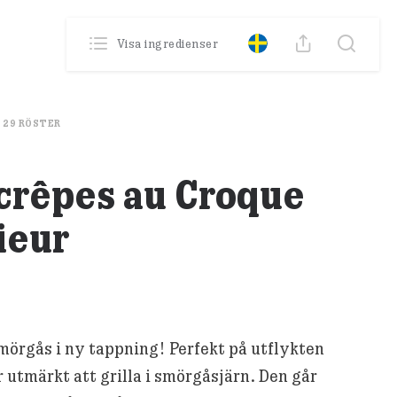
0
Poäng
Visa ingredienser
Din profil
Se din historik
29
RÖSTER
crêpes au Croque
ieur
mörgås i ny tappning! Perfekt på utflykten
 utmärkt att grilla i smörgåsjärn. Den går