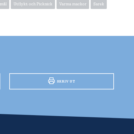
nmål
Utflykt och Picknick
Varma mackor
Sarek
SKRIV UT