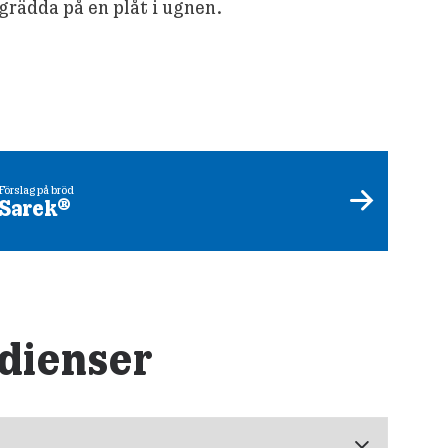
 grädda på en plåt i ugnen.
Förslag på bröd
Sarek®
dienser