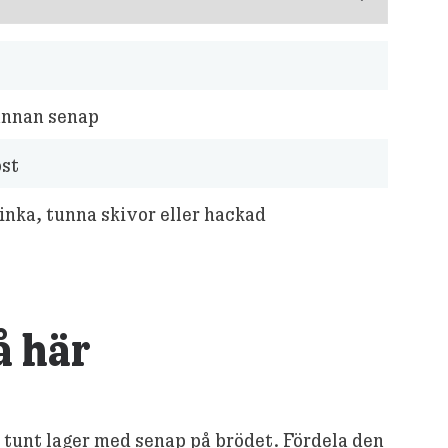
 annan senap
ost
inka, tunna skivor eller hackad
å här
 tunt lager med senap på brödet. Fördela den