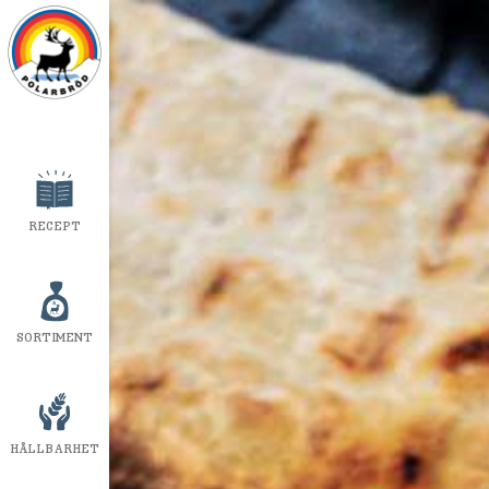
RECEPT
SORTIMENT
HÅLLBARHET