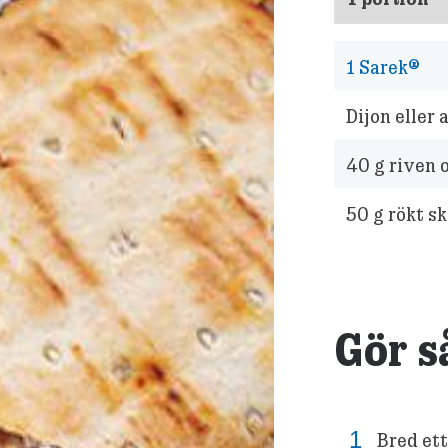
1
Sarek®
Dijon eller
40
g riven 
50
g rökt sk
Gör s
Bred ett