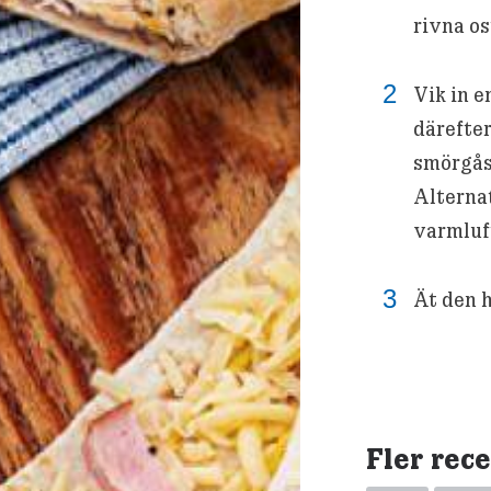
rivna os
Vik in e
därefter
smörgåsj
Alternat
varmluft
Ät den h
Fler rec