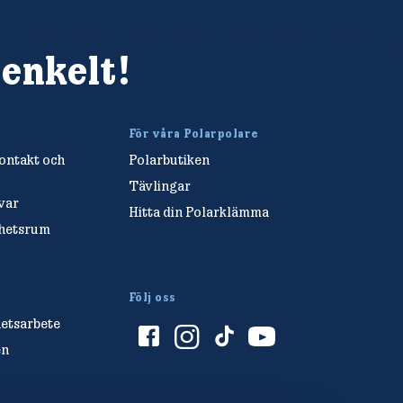
 enkelt!
För våra Polarpolare
ntakt och
Polarbutiken
Tävlingar
var
Hitta din Polarklämma
yhetsrum
Följ oss
hetsarbete
en