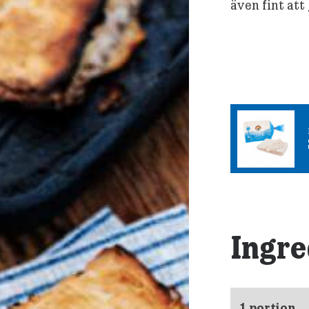
även fint att
Ingre