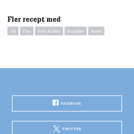
Fler recept med
Jul
Fika
Sött & sånt
Högtider
Sarek
FACEBOOK
TWITTER