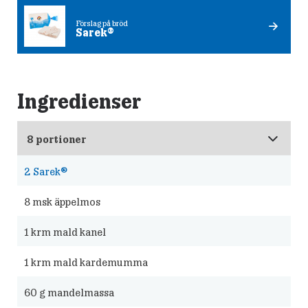
Förslag på bröd
Sarek®
Ingredienser
2
Sarek®
8
msk äppelmos
1
krm mald kanel
1
krm mald kardemumma
60
g mandelmassa