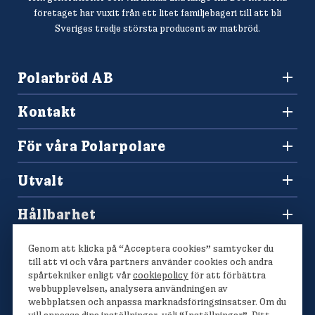
företaget har vuxit från ett litet familjebageri till att bli
Sveriges tredje största producent av matbröd.
Polarbröd AB
942 36 Älvsbyn
Kontakt
010-450 60 00
Konsumentkontakt och reklamation
info@polarbrod.se
För våra Polarpolare
Frågor och svar
Polarbutiken
Press och nyhetsrum
Utvalt
Tävlingar
Sponsring
Recept
Hitta din Polarklämma
Hållbarhet
Lediga jobb
Vårt hållbarhetsarbete
Våra bröd
Genom att klicka på “Acceptera cookies” samtycker du
Polarmetoden
till att vi och våra partners använder cookies och andra
spårtekniker enligt vår
cookiepolicy
för att förbättra
webbupplevelsen, analysera användningen av
webbplatsen och anpassa marknadsföringsinsatser. Om du