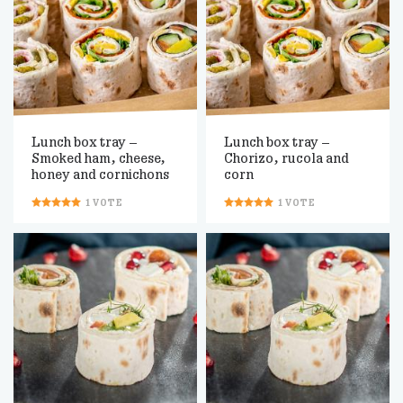
Lunch box tray –
Lunch box tray –
Smoked ham, cheese,
Chorizo, rucola and
honey and cornichons
corn
1
VOTE
1
VOTE