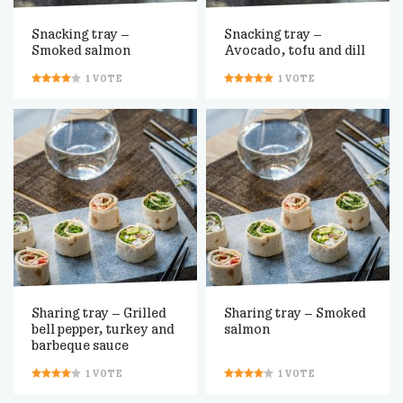
Snacking tray –
Snacking tray –
Smoked salmon
Avocado, tofu and dill
1
VOTE
1
VOTE
Sharing tray – Grilled
Sharing tray – Smoked
bell pepper, turkey and
salmon
barbeque sauce
1
VOTE
1
VOTE