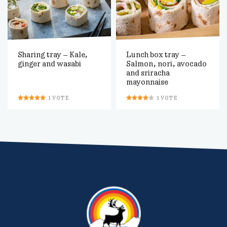
Sharing tray – Kale,
Lunch box tray –
ginger and wasabi
Salmon, nori, avocado
and sriracha
mayonnaise
1
VOTE
1
VOTE