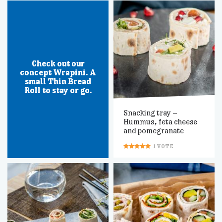
Check out our
concept Wrapini. A
small Thin Bread
Roll to stay or go.
Snacking tray –
Hummus, feta cheese
and pomegranate
1
VOTE