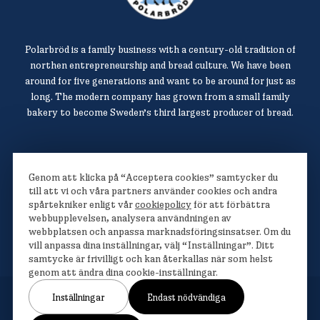
Polarbröd is a family business with a century-old tradition of
northen entrepreneurship and bread culture. We have been
around for five generations and want to be around for just as
long. The modern company has grown from a small family
bakery to become Sweden’s third largest producer of bread.
Polarbröd AB
Genom att klicka på “Acceptera cookies” samtycker du
942 36 Älvsbyn
till att vi och våra partners använder cookies och andra
spårtekniker enligt vår
cookiepolicy
för att förbättra
010-450 60 00
webbupplevelsen, analysera användningen av
info@polarbrod.se
webbplatsen och anpassa marknadsföringsinsatser. Om du
vill anpassa dina inställningar, välj “Inställningar”. Ditt
samtycke är frivilligt och kan återkallas när som helst
genom att ändra dina cookie-inställningar.
Inställningar
Endast nödvändiga