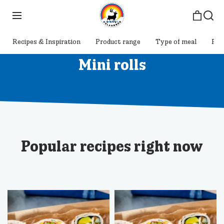
Recipes & Inspiration
Product range
Type of meal
Pol
Mini rolls
Popular recipes right now