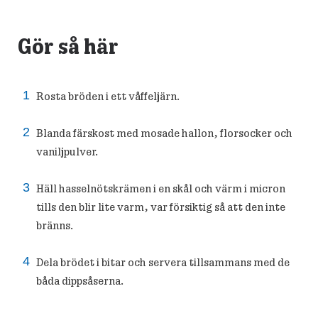
Gör så här
Rosta bröden i ett våffeljärn.
Blanda färskost med mosade hallon, florsocker och
vaniljpulver.
Häll hasselnötskrämen i en skål och värm i micron
tills den blir lite varm, var försiktig så att den inte
bränns.
Dela brödet i bitar och servera tillsammans med de
båda dippsåserna.