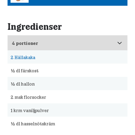
Ingredienser
2
Hällakaka
½
dl färskost
½
dl hallon
2
msk florsocker
1
krm vaniljpulver
½
dl hasselnötskräm