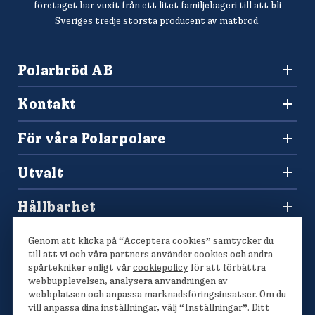
företaget har vuxit från ett litet familjebageri till att bli
Sveriges tredje största producent av matbröd.
Polarbröd AB
942 36 Älvsbyn
Kontakt
010-450 60 00
Konsumentkontakt och reklamation
info@polarbrod.se
För våra Polarpolare
Frågor och svar
Polarbutiken
Press och nyhetsrum
Utvalt
Tävlingar
Sponsring
Recept
Hitta din Polarklämma
Hållbarhet
Lediga jobb
Vårt hållbarhetsarbete
Våra bröd
Genom att klicka på “Acceptera cookies” samtycker du
Polarmetoden
till att vi och våra partners använder cookies och andra
spårtekniker enligt vår
cookiepolicy
för att förbättra
webbupplevelsen, analysera användningen av
webbplatsen och anpassa marknadsföringsinsatser. Om du
vill anpassa dina inställningar, välj “Inställningar”. Ditt