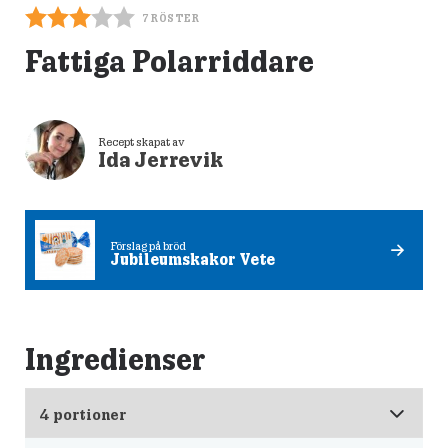
7
RÖSTER
Fattiga Polarriddare
Recept skapat av
Ida Jerrevik
Förslag på bröd
Jubileumskakor Vete
Ingredienser