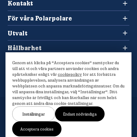
Kontakt
010-450 60 00
Konsumentkontakt och reklamation
info@polarbrod.se
För våra Polarpolare
Frågor och svar
Polarbutiken
Press och nyhetsrum
Utvalt
Tävlingar
Sponsring
Recept
Hitta din Polarklämma
Hållbarhet
Lediga jobb
Vårt hållbarhetsarbete
Våra bröd
Genom att klicka på “Acceptera cookies” samtycker du
Polarmetoden
till att vi och våra partners använder cookies och andra
spårtekniker enligt vår
cookiepolicy
för att förbättra
webbupplevelsen, analysera användningen av
webbplatsen och anpassa marknadsföringsinsatser. Om du
vill anpassa dina inställningar, välj “Inställningar”. Ditt
samtycke är frivilligt och kan återkallas när som helst
genom att ändra dina cookie-inställningar.
Inställningar
Endast nödvändiga
Om cookies
Cookieinställningar
Personuppgiftshantering
Acceptera cookies