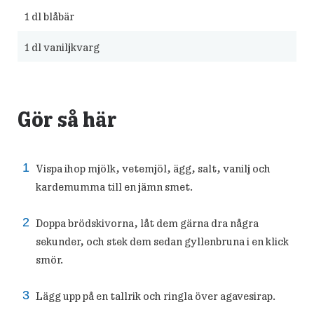
1
dl blåbär
1
dl vaniljkvarg
Gör så här
Vispa ihop mjölk, vetemjöl, ägg, salt, vanilj och
kardemumma till en jämn smet.
Doppa brödskivorna, låt dem gärna dra några
sekunder, och stek dem sedan gyllenbruna i en klick
smör.
Lägg upp på en tallrik och ringla över agavesirap.