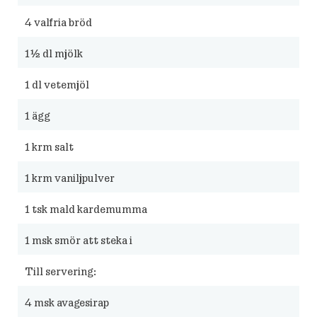
4
valfria bröd
1½
dl mjölk
1
dl vetemjöl
1
ägg
1
krm salt
1
krm vaniljpulver
1
tsk mald kardemumma
1
msk smör att steka i
Till servering:
4
msk avagesirap