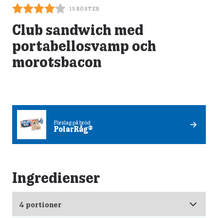
15
RÖSTER
Club sandwich med
portabellosvamp och
morotsbacon
Förslag på bröd
PolarRåg®
Ingredienser