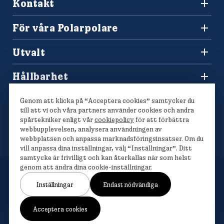
Kontakt
010-450 60 00
Konsumentkontakt och reklamation
info@polarbrod.se
För våra Polarpolare
Frågor och svar
Polarbutiken
Press och nyhetsrum
Utvalt
Tävlingar
Sponsring
Recept
Hitta din Polarklämma
Hållbarhet
Lediga jobb
Vårt hållbarhetsarbete
Våra bröd
Genom att klicka på “Acceptera cookies” samtycker du
Polarmetoden
till att vi och våra partners använder cookies och andra
spårtekniker enligt vår
cookiepolicy
för att förbättra
webbupplevelsen, analysera användningen av
webbplatsen och anpassa marknadsföringsinsatser. Om du
vill anpassa dina inställningar, välj “Inställningar”. Ditt
samtycke är frivilligt och kan återkallas när som helst
genom att ändra dina cookie-inställningar.
Inställningar
Endast nödvändiga
Om cookies
Cookieinställningar
Personuppgiftshantering
Acceptera cookies