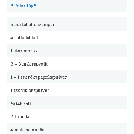
8
PolarRåg®
4
portabellosvampar
4
salladsblad
1
stor morot
3 + 3 msk rapsolja
1 + 1 tsk rökt paprikapulver
1
tsk vitlökspulver
½
tsk salt
2
tomater
4
msk majonnäs