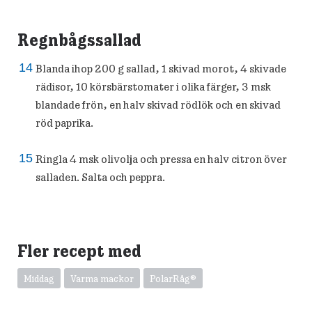
Regnbågssallad
Blanda ihop 200 g sallad, 1 skivad morot, 4 skivade
rädisor, 10 körsbärstomater i olika färger, 3 msk
blandade frön, en halv skivad rödlök och en skivad
röd paprika.
Ringla 4 msk olivolja och pressa en halv citron över
salladen. Salta och peppra.
Fler recept med
Middag
Varma mackor
PolarRåg®