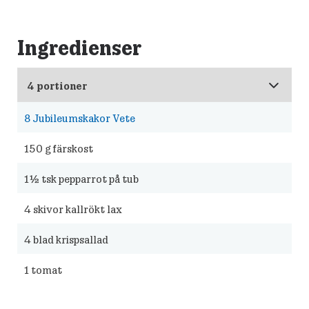
Ingredienser
8
Jubileumskakor Vete
150
g färskost
1½
tsk pepparrot på tub
4
skivor kallrökt lax
4
blad krispsallad
1
tomat