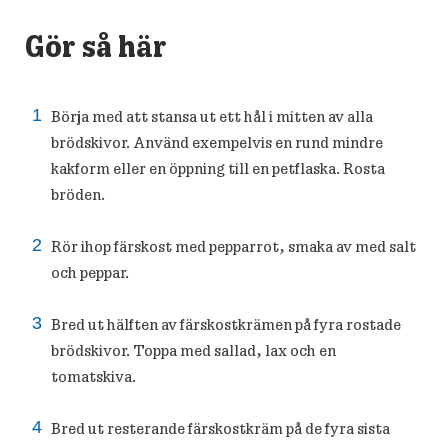
Gör så här
Börja med att stansa ut ett hål i mitten av alla
brödskivor. Använd exempelvis en rund mindre
kakform eller en öppning till en petflaska. Rosta
bröden.
Rör ihop färskost med pepparrot, smaka av med salt
och peppar.
Bred ut hälften av färskostkrämen på fyra rostade
brödskivor. Toppa med sallad, lax och en
tomatskiva.
Bred ut resterande färskostkräm på de fyra sista