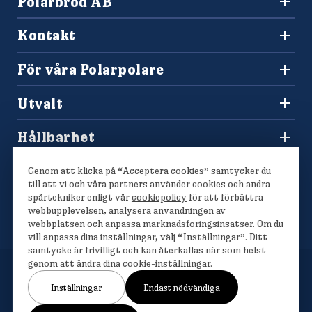
Polarbröd AB
942 36 Älvsbyn
Kontakt
010-450 60 00
Konsumentkontakt och reklamation
info@polarbrod.se
För våra Polarpolare
Frågor och svar
Polarbutiken
Press och nyhetsrum
Utvalt
Tävlingar
Sponsring
Recept
Hitta din Polarklämma
Hållbarhet
Lediga jobb
Vårt hållbarhetsarbete
Våra bröd
Genom att klicka på “Acceptera cookies” samtycker du
Polarmetoden
till att vi och våra partners använder cookies och andra
spårtekniker enligt vår
cookiepolicy
för att förbättra
webbupplevelsen, analysera användningen av
webbplatsen och anpassa marknadsföringsinsatser. Om du
vill anpassa dina inställningar, välj “Inställningar”. Ditt
samtycke är frivilligt och kan återkallas när som helst
genom att ändra dina cookie-inställningar.
Inställningar
Endast nödvändiga
Om cookies
Cookieinställningar