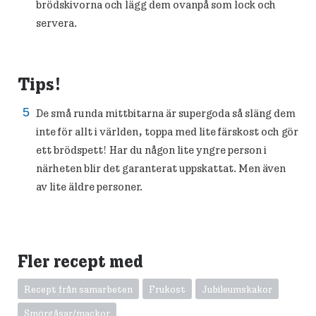
brödskivorna och lägg dem ovanpå som lock och
servera.
Tips!
De små runda mittbitarna är supergoda så släng dem
inte för allt i världen, toppa med lite färskost och gör
ett brödspett! Har du någon lite yngre person i
närheten blir det garanterat uppskattat. Men även
av lite äldre personer.
Fler recept med
Recept från samarbeten
Frukost
Jubileumskakor
Smörgåsar/mackor