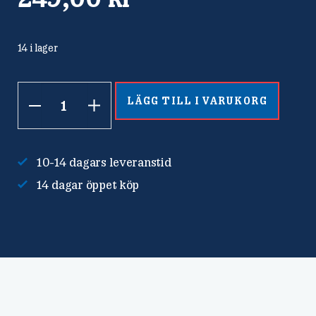
14 i lager
LÄGG TILL I VARUKORG
Matlåda
i
rostfritt
10-14 dagars leveranstid
stål
14 dagar öppet köp
mängd