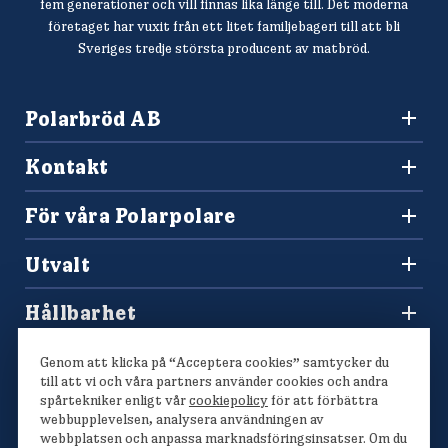
fem generationer och vill finnas lika länge till. Det moderna
företaget har vuxit från ett litet familjebageri till att bli
Sveriges tredje största producent av matbröd.
Polarbröd AB
942 36 Älvsbyn
Kontakt
010-450 60 00
Konsumentkontakt och reklamation
info@polarbrod.se
För våra Polarpolare
Frågor och svar
Polarbutiken
Press och nyhetsrum
Utvalt
Tävlingar
Sponsring
Recept
Hitta din Polarklämma
Hållbarhet
Lediga jobb
Vårt hållbarhetsarbete
Våra bröd
Genom att klicka på “Acceptera cookies” samtycker du
Polarmetoden
till att vi och våra partners använder cookies och andra
spårtekniker enligt vår
cookiepolicy
för att förbättra
webbupplevelsen, analysera användningen av
webbplatsen och anpassa marknadsföringsinsatser. Om du