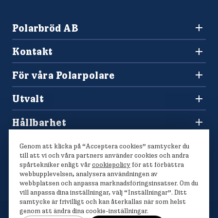
Polarbröd AB
942 36 Älvsbyn
Kontakt
010-450 60 00
Konsumentkontakt och reklamation
info@polarbrod.se
För våra Polarpolare
Frågor och svar
Polarbutiken
Press och nyhetsrum
Utvalt
Tävlingar
Sponsring
Recept
Hitta din Polarklämma
Hållbarhet
Lediga jobb
Vårt hållbarhetsarbete
Våra bröd
Genom att klicka på “Acceptera cookies” samtycker du
Polarmetoden
till att vi och våra partners använder cookies och andra
spårtekniker enligt vår
cookiepolicy
för att förbättra
webbupplevelsen, analysera användningen av
webbplatsen och anpassa marknadsföringsinsatser. Om du
vill anpassa dina inställningar, välj “Inställningar”. Ditt
samtycke är frivilligt och kan återkallas när som helst
genom att ändra dina cookie-inställningar.