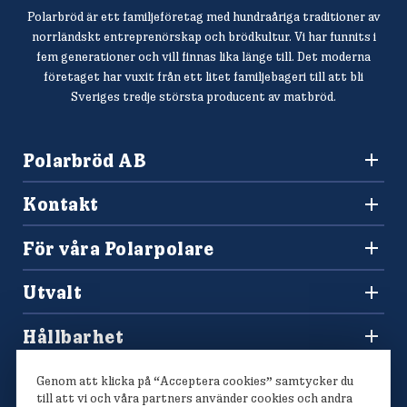
Polarbröd är ett familjeföretag med hundraåriga traditioner av
norrländskt entreprenörskap och brödkultur. Vi har funnits i
fem generationer och vill finnas lika länge till. Det moderna
företaget har vuxit från ett litet familjebageri till att bli
Sveriges tredje största producent av matbröd.
Polarbröd AB
942 36 Älvsbyn
Kontakt
010-450 60 00
Konsumentkontakt och reklamation
info@polarbrod.se
För våra Polarpolare
Frågor och svar
Polarbutiken
Press och nyhetsrum
Utvalt
Tävlingar
Sponsring
Recept
Hitta din Polarklämma
Hållbarhet
Lediga jobb
Vårt hållbarhetsarbete
Våra bröd
Genom att klicka på “Acceptera cookies” samtycker du
Polarmetoden
till att vi och våra partners använder cookies och andra