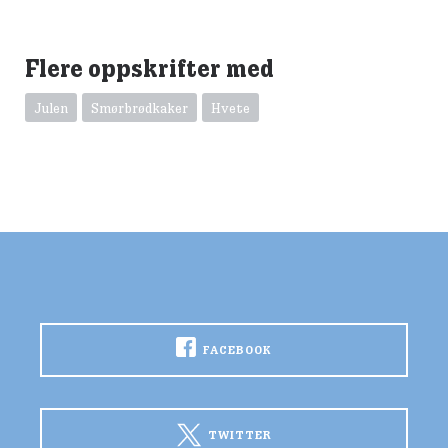
Flere oppskrifter med
Julen
Smørbrødkaker
Hvete
FACEBOOK
TWITTER