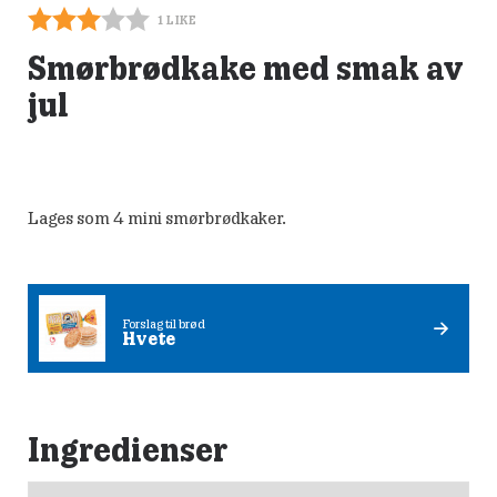
1
LIKE
Smørbrødkake med smak av
jul
Lages som 4 mini smørbrødkaker.
Forslag til brød
Hvete
Ingredienser