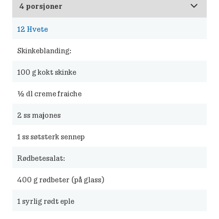
12
Hvete
Skinkeblanding:
100
g kokt skinke
½
dl creme fraiche
2
ss majones
1
ss søtsterk sennep
Rødbetesalat:
400
g rødbeter (på glass)
1
syrlig rødt eple