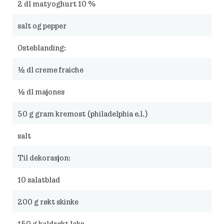
2
dl matyoghurt 10 %
salt og pepper
Osteblanding:
½
dl creme fraiche
½
dl majones
50
g gram kremost (philadelphia e.l.)
salt
Til dekorasjon:
10
salatblad
200
g røkt skinke
150
g kaldrøkt laks