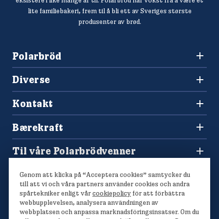
eksistere i like mange år til. Polarbröd har vokst fra å være et
lite familiebakeri, frem til å bli ett av Sveriges største
produsenter av brød.
Polarbröd
3036 Drammen
Diverse
+47 477 00 266
Oppskrifter
salg@finkrogh.no
Kontakt
Våre brød
Forbrukerkontakt og reklamasjoner
Bærekraft
Spørsmål og svar
Vårt bærekraftsarbeid
Til våre Polarbrödvenner
Polarmetoden
Polarbutikken
Genom att klicka på “Acceptera cookies” samtycker du
Konkurranser
till att vi och våra partners använder cookies och andra
spårtekniker enligt vår
cookiepolicy
för att förbättra
webbupplevelsen, analysera användningen av
webbplatsen och anpassa marknadsföringsinsatser. Om du