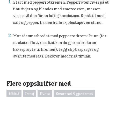
Start med pepperrotkremen. Pepperroten rives på et
fint rivjern og blandes med smøreosten, massen
vispes til den får en luftig konsistens. Smak til med
salt og pepper. La den hvile i kjøleskapet en stund.
Montèr smørbrødet med pepperrotkrem i bunn (for
et ekstra flott resultat kan du gjerne bruke en
kakesprøyte til kremen), legg så på asparges og
avslutt med laks. Dekorer med frisk timian.
Flere oppskrifter med
Måltid
Lunsj
Hvete
Smørbrød & gjestemat