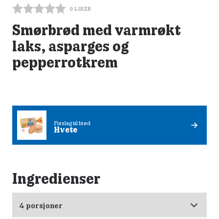
0
LIKER
Smørbrød med varmrøkt
laks, asparges og
pepperrotkrem
Forslag til brød
Hvete
Ingredienser