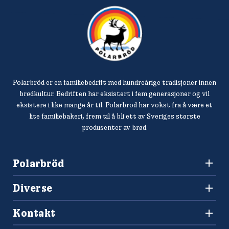
Polarbröd er en familiebedrift med hundreårige tradisjoner innen
brødkultur. Bedriften har eksistert i fem generasjoner og vil
eksistere i like mange år til. Polarbröd har vokst fra å være et
lite familiebakeri, frem til å bli ett av Sveriges største
produsenter av brød.
Polarbröd
3036 Drammen
Diverse
+47 477 00 266
Oppskrifter
salg@finkrogh.no
Kontakt
Våre brød