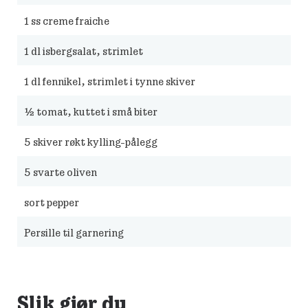
1
ss creme fraiche
1
dl isbergsalat, strimlet
1
dl fennikel, strimlet i tynne skiver
½
tomat, kuttet i små biter
5
skiver røkt kylling-pålegg
5
svarte oliven
sort pepper
Persille til garnering
Slik gjør du