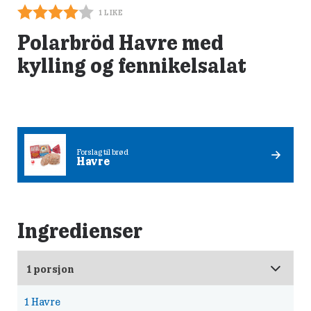
1
LIKE
Polarbröd Havre med
kylling og fennikelsalat
Forslag til brød
Havre
Ingredienser
1
Havre