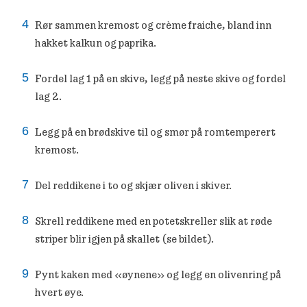
Rør sammen kremost og crème fraiche, bland inn
hakket kalkun og paprika.
Fordel lag 1 på en skive, legg på neste skive og fordel
lag 2.
Legg på en brødskive til og smør på romtemperert
kremost.
Del reddikene i to og skjær oliven i skiver.
Skrell reddikene med en potetskreller slik at røde
striper blir igjen på skallet (se bildet).
Pynt kaken med «øynene» og legg en olivenring på
hvert øye.