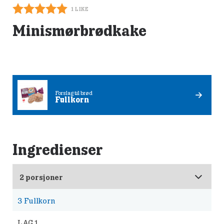
1
LIKE
Minismørbrødkake
Forslag til brød
Fullkorn
Ingredienser
3
Fullkorn
LAG 1