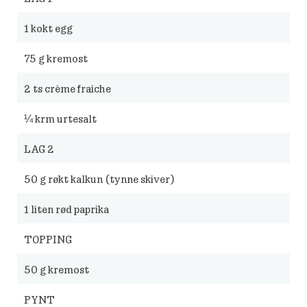
1
kokt egg
75
g kremost
2
ts crème fraiche
¼
krm urtesalt
LAG 2
50
g røkt kalkun (tynne skiver)
1
liten rød paprika
TOPPING
50
g kremost
PYNT