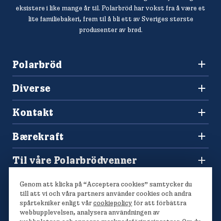
eksistere i like mange år til. Polarbröd har vokst fra å være et
lite familiebakeri, frem til å bli ett av Sveriges største
produsenter av brød.
Polarbröd
3036 Drammen
Diverse
+47 477 00 266
Oppskrifter
salg@finkrogh.no
Kontakt
Våre brød
Forbrukerkontakt og reklamasjoner
Bærekraft
Spørsmål og svar
Vårt bærekraftsarbeid
Til våre Polarbrödvenner
Polarmetoden
Polarbutikken
Genom att klicka på “Acceptera cookies” samtycker du
Konkurranser
till att vi och våra partners använder cookies och andra
spårtekniker enligt vår
cookiepolicy
för att förbättra
webbupplevelsen, analysera användningen av