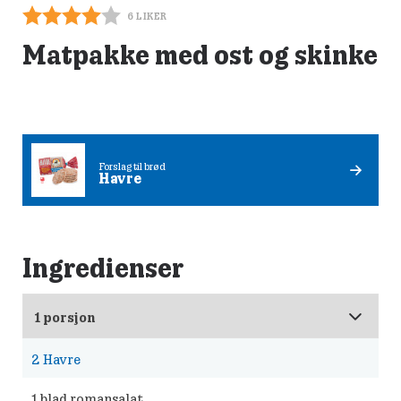
6
LIKER
Matpakke med ost og skinke
Forslag til brød
Havre
Ingredienser
2
Havre
1
blad romansalat