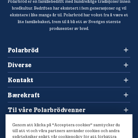
Polarbröd er en familiebedrift med hundreårige tradisjoner innen
brødkultur. Bedriften har eksistert i fem generasjoner og vil
eksistere i like mange år til. Polarbröd har vokst fra å være et
lite familiebakeri, frem til å bli ett av Sveriges største
produsenter av brød.
Polarbröd
3036 Drammen
Diverse
+47 477 00 266
Oppskrifter
salg@finkrogh.no
Kontakt
Våre brød
Forbrukerkontakt og reklamasjoner
Bærekraft
Spørsmål og svar
Vårt bærekraftsarbeid
Til våre Polarbrödvenner
Polarmetoden
Polarbutikken
Genom att klicka på “Acceptera cookies” samtycker du
Konkurranser
till att vi och våra partners använder cookies och andra
spårtekniker enligt vår
cookiepolicy
för att förbättra