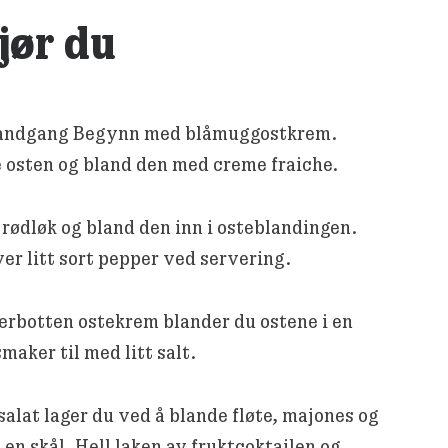
gjør du
landgang Begynn med blåmuggostkrem.
 osten og bland den med creme fraiche.
rødløk og bland den inn i osteblandingen.
er litt sort pepper ved servering.
erbotten ostekrem blander du ostene i en
smaker til med litt salt.
lat lager du ved å blande fløte, majones og
 en skål. Hell laken av fruktcoktailen og