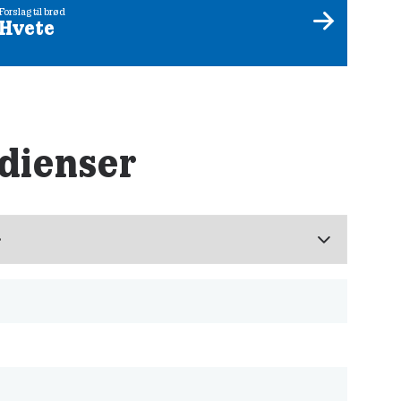
Forslag til brød
Hvete
dienser