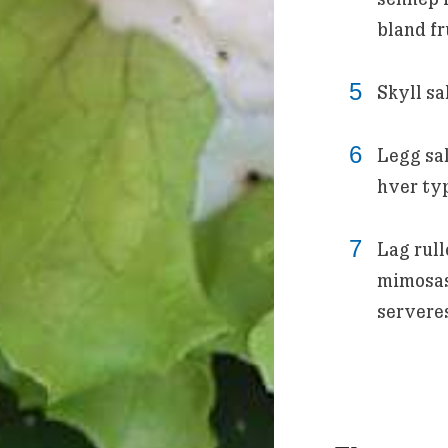
bland fr
Skyll sa
Legg sal
hver ty
Lag rull
mimosas
servere