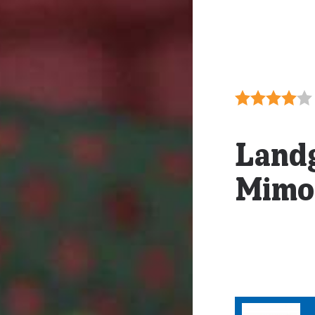
Landg
Mimo