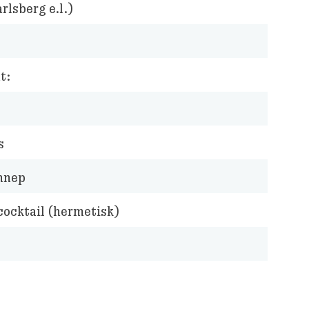
rlsberg e.l.)
t:
s
nnep
cocktail (hermetisk)