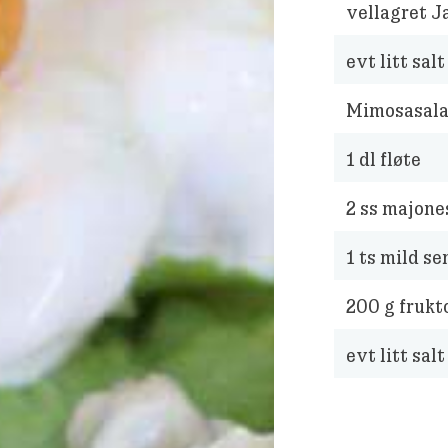
vellagret Ja
evt litt salt
Mimosasala
1
dl fløte
2
ss majone
1
ts mild se
200
g frukt
evt litt salt