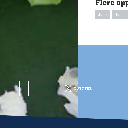
Flere op
Julen
Hvete
TWITTER