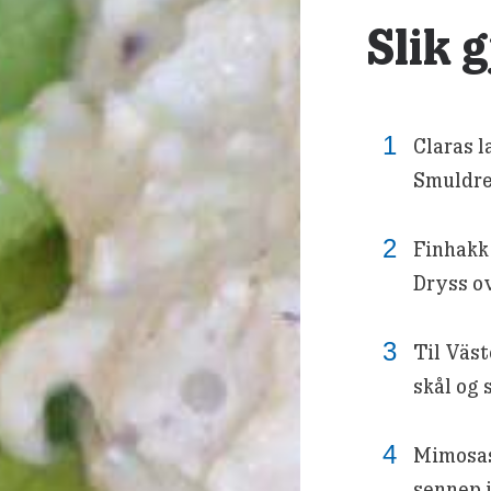
Slik 
Claras 
Smuldre
Finhakk 
Dryss ov
Til Väst
skål og 
Mimosasa
sennep i