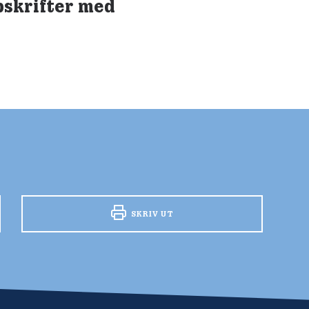
pskrifter med
SKRIV UT