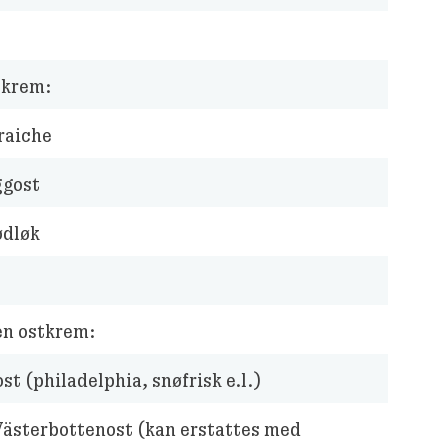
krem:
raiche
gost
ødløk
en ostkrem:
t (philadelphia, snøfrisk e.l.)
Västerbottenost (kan erstattes med