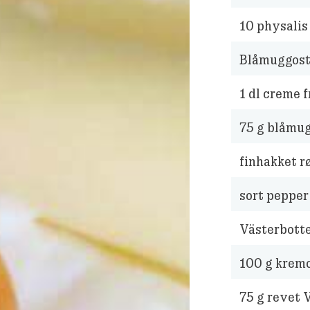
10
physalis
Blåmuggost
1
dl creme f
75
g blåmug
finhakket r
sort pepper
Västerbott
100
g kremos
75
g revet 