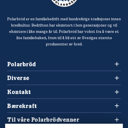
Polarbröd er en familiebedrift med hundreårige tradisjoner innen
brødkultur. Bedriften har eksistert i fem generasjoner og vil
eksistere i like mange år til. Polarbröd har vokst fra å være et
lite familiebakeri, frem til å bli ett av Sveriges største
produsenter av brød.
Polarbröd
3036 Drammen
Diverse
+47 477 00 266
Oppskrifter
salg@finkrogh.no
Kontakt
Våre brød
Forbrukerkontakt og reklamasjoner
Bærekraft
Spørsmål og svar
Vårt bærekraftsarbeid
Til våre Polarbrödvenner
Polarmetoden