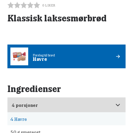
0
LIKER
Klassisk laksesmørbrød
Forslag til brød
Havre
Ingredienser
4
Havre
50
g smøreost