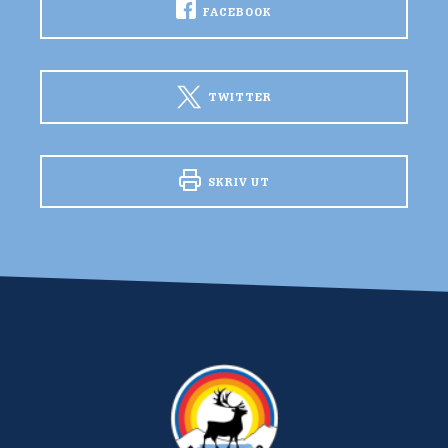
FACEBOOK
TWITTER
SKRIV UT