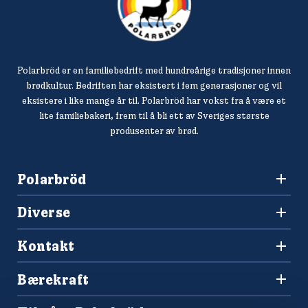
Polarbröd er en familiebedrift med hundreårige tradisjoner innen
brødkultur. Bedriften har eksistert i fem generasjoner og vil
eksistere i like mange år til. Polarbröd har vokst fra å være et
lite familiebakeri, frem til å bli ett av Sveriges største
produsenter av brød.
Polarbröd
3036 Drammen
Diverse
+47 477 00 266
Oppskrifter
salg@finkrogh.no
Kontakt
Våre brød
Forbrukerkontakt og reklamasjoner
Bærekraft
Spørsmål og svar
Vårt bærekraftsarbeid