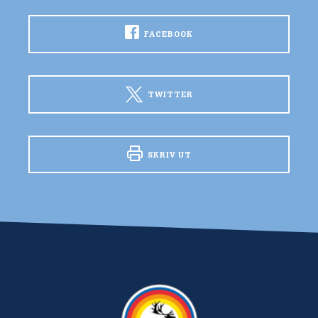
FACEBOOK
TWITTER
SKRIV UT