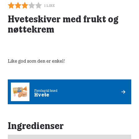
1
LIKE
Hveteskiver med frukt og
nøttekrem
Like god som den er enkel!
Forslag til brød
Hvete
Ingredienser