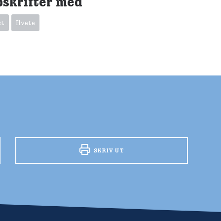
pskrifter med
st
Hvete
SKRIV UT