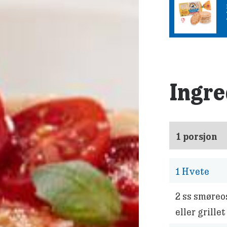
Ingre
1
Hvete
2
ss smøreos
eller grille