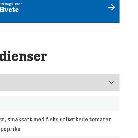
Forslag til brød
Hvete
dienser
t, smaksatt med f.eks soltørkede tomater
t paprika