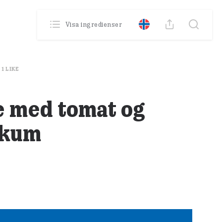
0
Poäng
Visa ingredienser
Din profil
Se din historik
1
LIKE
 med tomat og
ikum