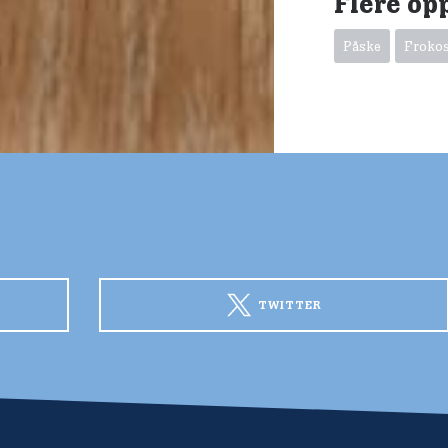
Flere op
Påske
Froko
TWITTER