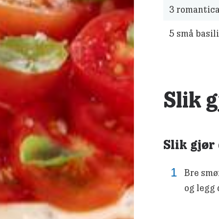
3
romantica
5
små basil
Slik 
Slik gjør
Bre smø
og legg 