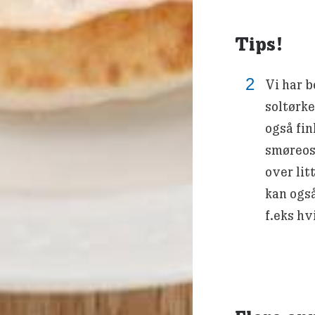
Tips!
Vi har 
soltørk
også fin
smøreost
over lit
kan ogs
f.eks hv