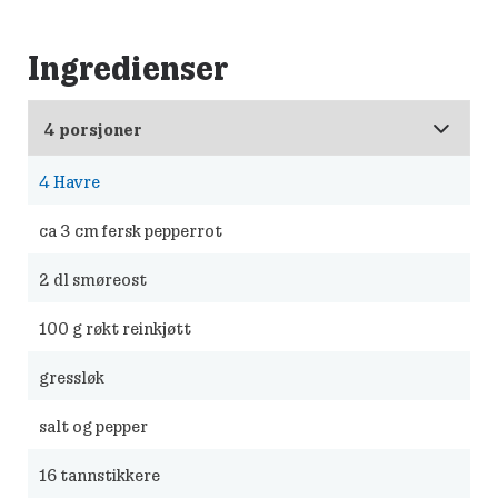
Ingredienser
4
Havre
ca 3 cm fersk pepperrot
2
dl smøreost
100
g røkt reinkjøtt
gressløk
salt og pepper
16
tannstikkere