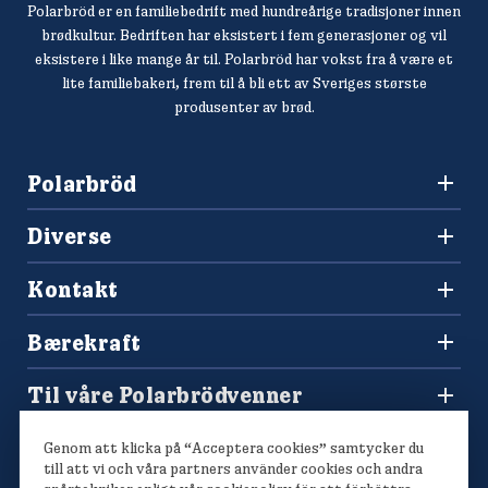
Polarbröd er en familiebedrift med hundreårige tradisjoner innen
brødkultur. Bedriften har eksistert i fem generasjoner og vil
eksistere i like mange år til. Polarbröd har vokst fra å være et
lite familiebakeri, frem til å bli ett av Sveriges største
produsenter av brød.
Polarbröd
3036 Drammen
Diverse
+47 477 00 266
Oppskrifter
salg@finkrogh.no
Kontakt
Våre brød
Forbrukerkontakt og reklamasjoner
Bærekraft
Spørsmål og svar
Vårt bærekraftsarbeid
Til våre Polarbrödvenner
Polarmetoden
Polarbutikken
Genom att klicka på “Acceptera cookies” samtycker du
Konkurranser
till att vi och våra partners använder cookies och andra