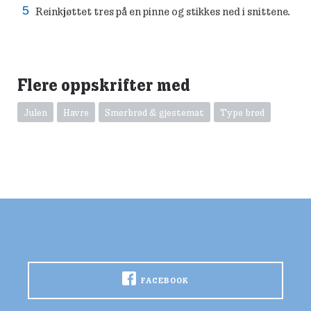
Reinkjøttet tres på en pinne og stikkes ned i snittene.
Flere oppskrifter med
Julen
Havre
Smørbrød & gjestemat
Type brød
FACEBOOK