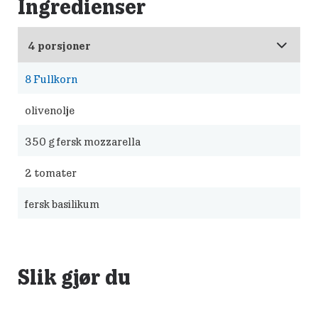
Ingredienser
8
Fullkorn
olivenolje
350
g fersk mozzarella
2
tomater
fersk basilikum
Slik gjør du