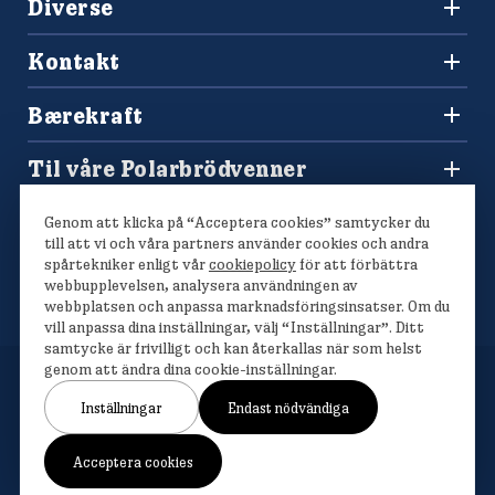
Diverse
+47 477 00 266
Oppskrifter
salg@finkrogh.no
Kontakt
Våre brød
Forbrukerkontakt og reklamasjoner
Bærekraft
Spørsmål og svar
Vårt bærekraftsarbeid
Til våre Polarbrödvenner
Polarmetoden
Polarbutikken
Genom att klicka på “Acceptera cookies” samtycker du
Konkurranser
till att vi och våra partners använder cookies och andra
spårtekniker enligt vår
cookiepolicy
för att förbättra
webbupplevelsen, analysera användningen av
webbplatsen och anpassa marknadsföringsinsatser. Om du
vill anpassa dina inställningar, välj “Inställningar”. Ditt
samtycke är frivilligt och kan återkallas när som helst
genom att ändra dina cookie-inställningar.
Inställningar
Endast nödvändiga
Om cookies
Cookieinställningar
Personlig datahåndtering
Acceptera cookies