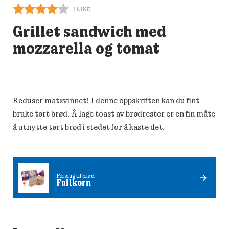
1
LIKE
Grillet sandwich med
mozzarella og tomat
Reduser matsvinnet! I denne oppskriften kan du fint
bruke tørt brød. Å lage toast av brødrester er en fin måte
å utnytte tørt brød i stedet for å kaste det.
Forslag til brød
Fullkorn