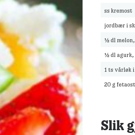
ss kremost
jordbær i s
½
dl melon,
½
dl agurk,
1
ts vårløk i
20
g fetaos
Slik 