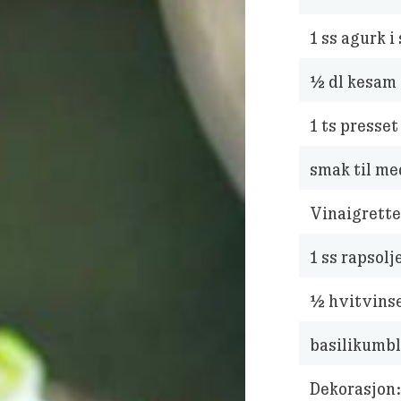
1
ss agurk i
½
dl kesam
1
ts presset
smak til med
Vinaigrette
1
ss rapsolj
½
hvitvins
basilikumbl
Dekorasjon: