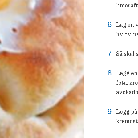
limesaft
Lag en v
hvitvin
Så skal
Legg en 
fetarøre
avokad
Legg på
kremost