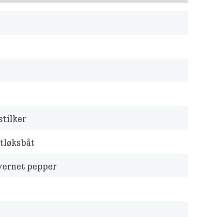
t
tilker
tløksbåt
vernet pepper