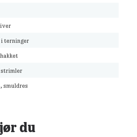
kiver
 i terninger
 hakket
 strimler
t, smuldres
gjør du