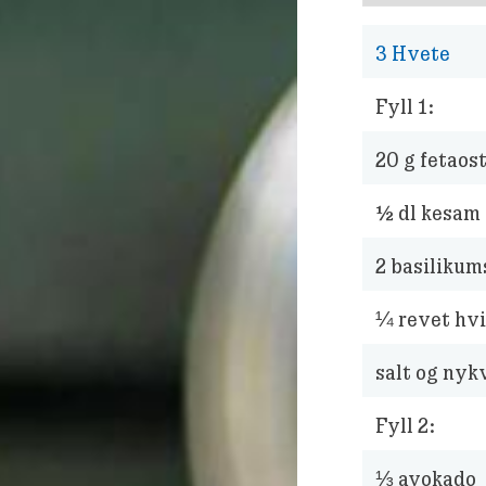
3
Hvete
Fyll 1:
20
g fetaos
½
dl kesam
2
basilikums
¼
revet hvi
salt og nyk
Fyll 2:
⅓
avokado