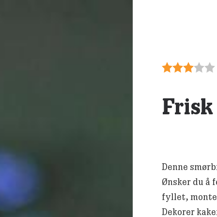
Fris
Denne smørbr
Ønsker du å f
fyllet, monte
Dekorer kaken