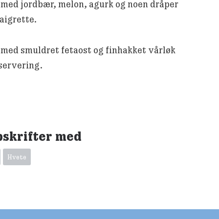
 med jordbær, melon, agurk og noen dråper
aigrette.
 med smuldret fetaost og finhakket vårløk
 servering.
pskrifter med
Hvete