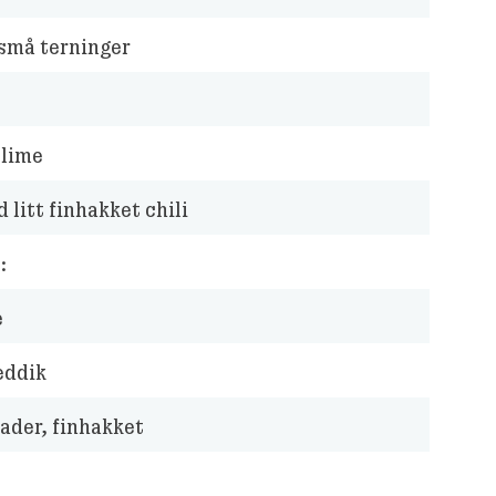
 små terninger
 lime
 litt finhakket chili
:
e
eddik
ader, finhakket