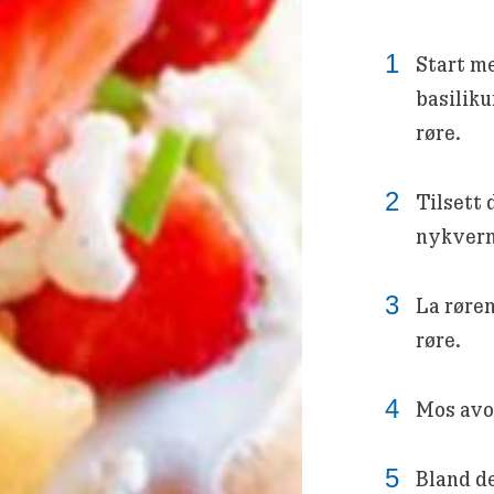
Start me
basilik
røre.
Tilsett 
nykvern
La røren
røre.
Mos avo
Bland de