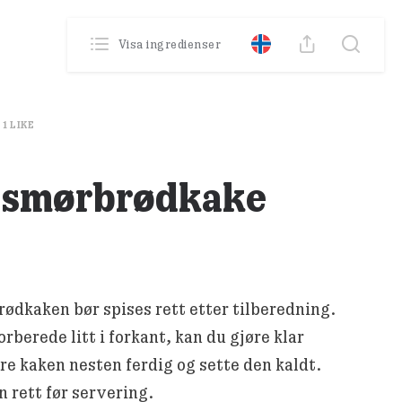
0
Poäng
Visa ingredienser
Din profil
Se din historik
1
LIKE
k smørbrødkake
ødkaken bør spises rett etter tilberedning.
orberede litt i forkant, kan du gjøre klar
re kaken nesten ferdig og sette den kaldt.
 rett før servering.