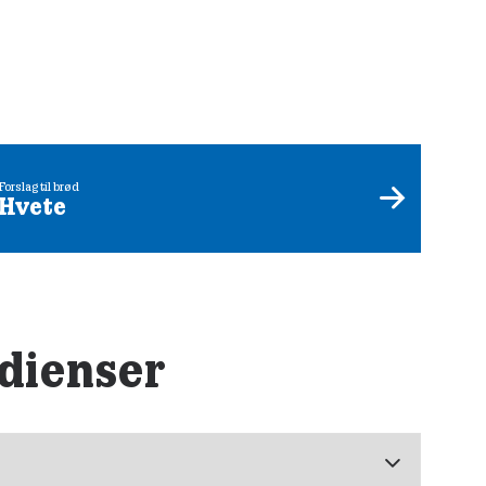
Forslag til brød
Hvete
dienser