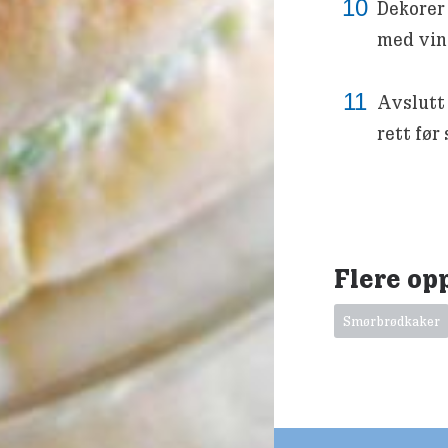
Dekorer
med vin
Avslutt
rett før
Flere op
Smørbrødkaker