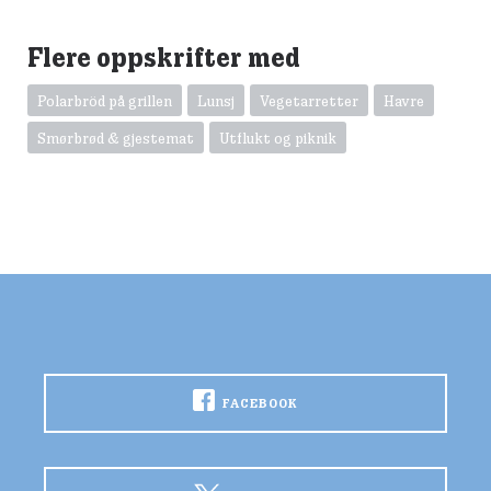
Flere oppskrifter med
Polarbröd på grillen
Lunsj
Vegetarretter
Havre
Smørbrød & gjestemat
Utflukt og piknik
FACEBOOK