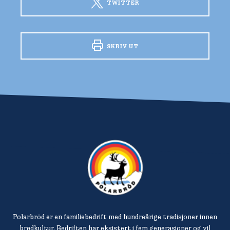
TWITTER
SKRIV UT
Polarbröd er en familiebedrift med hundreårige tradisjoner innen
brødkultur. Bedriften har eksistert i fem generasjoner og vil