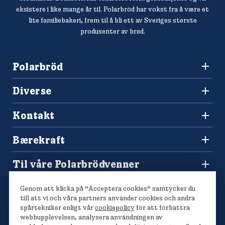
eksistere i like mange år til. Polarbröd har vokst fra å være et
lite familiebakeri, frem til å bli ett av Sveriges største
produsenter av brød.
Polarbröd
3036 Drammen
Diverse
+47 477 00 266
Oppskrifter
salg@finkrogh.no
Kontakt
Våre brød
Forbrukerkontakt og reklamasjoner
Bærekraft
Spørsmål og svar
Vårt bærekraftsarbeid
Til våre Polarbrödvenner
Polarmetoden
Polarbutikken
Genom att klicka på “Acceptera cookies” samtycker du
Konkurranser
till att vi och våra partners använder cookies och andra
spårtekniker enligt vår
cookiepolicy
för att förbättra
webbupplevelsen, analysera användningen av