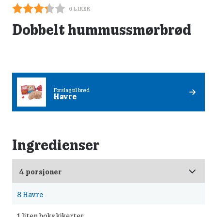
6
LIKER
Dobbelt hummussmørbrød
Forslag til brød
Havre
Ingredienser
8
Havre
1
liten boks kikerter