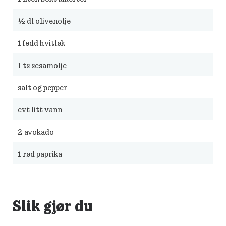
½
dl olivenolje
1
fedd hvitløk
1
ts sesamolje
salt og pepper
evt litt vann
2
avokado
1
rød paprika
Slik gjør du