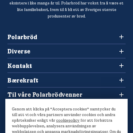
eksistere i like mange år til. Polarbröd har vokst fra å være et
lite familiebakeri, frem til å bli ett av Sveriges største
produsenter av brød.
Polarbröd
3036 Drammen
Diverse
+47 477 00 266
Oppskrifter
salg@finkrogh.no
Kontakt
Våre brød
Forbrukerkontakt og reklamasjoner
Bærekraft
Spørsmål og svar
Vårt bærekraftsarbeid
Til våre Polarbrödvenner
Polarmetoden
Polarbutikken
Genom att klicka på “Acceptera cookies” samtycker du
Konkurranser
till att vi och våra partners använder cookies och andra
spårtekniker enligt vår
cookiepolicy
för att förbättra
webbupplevelsen, analysera användningen av
webbplatsen och anpassa marknadsföringsinsatser. Om du