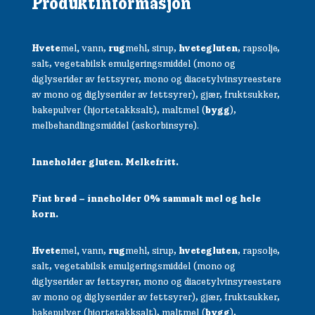
Produktinformasjon
Hvete
mel
,
vann,
rug
mehl, sirup,
hvetegluten
, rapsolje,
salt, vegetabilsk emulgeringsmiddel (mono og
diglyserider av fettsyrer, mono og diacetylvinsyreestere
av mono og diglyserider av fettsyrer), gjær, fruktsukker,
bakepulver (hjortetakksalt), maltmel (
bygg
),
melbehandlingsmiddel (askorbinsyre).
Inneholder gluten. Melkefritt.
Fint brød – inneholder 0% sammalt mel og hele
korn.
Hvete
mel
,
vann,
rug
mehl, sirup,
hvetegluten
, rapsolje,
salt, vegetabilsk emulgeringsmiddel (mono og
diglyserider av fettsyrer, mono og diacetylvinsyreestere
av mono og diglyserider av fettsyrer), gjær, fruktsukker,
bakepulver (hjortetakksalt), maltmel (
bygg
),