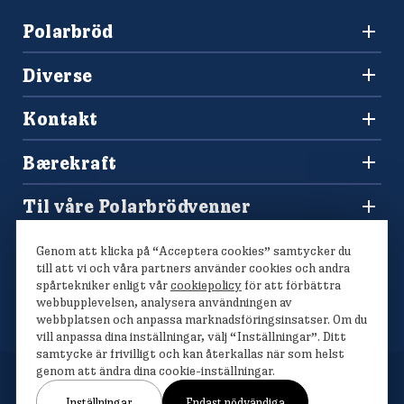
Polarbröd
3036 Drammen
Diverse
+47 477 00 266
Oppskrifter
salg@finkrogh.no
Kontakt
Våre brød
Forbrukerkontakt og reklamasjoner
Bærekraft
Spørsmål og svar
Vårt bærekraftsarbeid
Til våre Polarbrödvenner
Polarmetoden
Polarbutikken
Genom att klicka på “Acceptera cookies” samtycker du
Konkurranser
till att vi och våra partners använder cookies och andra
spårtekniker enligt vår
cookiepolicy
för att förbättra
webbupplevelsen, analysera användningen av
webbplatsen och anpassa marknadsföringsinsatser. Om du
vill anpassa dina inställningar, välj “Inställningar”. Ditt
samtycke är frivilligt och kan återkallas när som helst
genom att ändra dina cookie-inställningar.
Inställningar
Endast nödvändiga