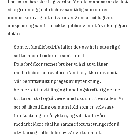
I en sosial bærekraftig verden får alle mennesker dekket
sine grunnleggende behov samtidig som deres
menneskerettigheter ivaretas. Som arbeidsgiver,
innkjøper og samfunnsaktør jobber vi mot å virkeliggjøre
dette.
Som en familiebedrift faller det oss helt naturlig å
sette medarbeideren i sentrum. I
Polarbrödkonsernet bruker vi å si at vi låner
medarbeiderene av deres familier, ikke omvendt.
Vår bedriftskultur preges av nytenkning,
helhjertet innstilling og handlingskraft. Og denne
kulturen skal også være med oss inn i fremtiden. Vi
ser på likestilling og mangfold som en selvsagt
forutsetning for å lykkes, og vil at alle våre
medarbeidere skal ha samme forutsetninger for å
utvikle seg i alle deler av vår virksomhet.