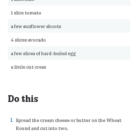
1
slice tomato
a few sunflower shoots
4
slices avocado
a few slices of hard-boiled egg
a little cut cress
Do this
Spread the cream cheese or butter on the Wheat
Round and cut into two.