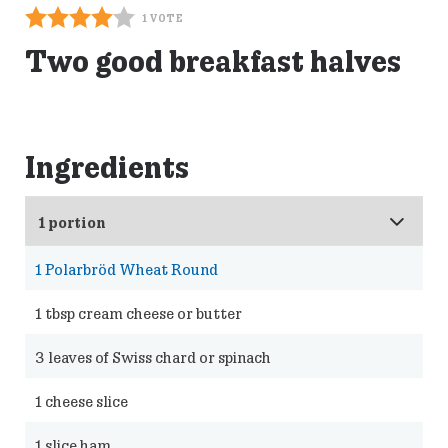
1
VOTE
Two good breakfast halves
Ingredients
1
Polarbröd Wheat Round
1
tbsp cream cheese or butter
3
leaves of Swiss chard or spinach
1
cheese slice
1
slice ham