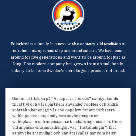
Polarbröd is a family business with a century-old tradition of
northen entrepreneurship and bread culture. We have been
around for five generations and want to be around for just as
long. The modern company has grown from a small family
bakery to become Sweden’s third largest producer of bread.
Polarbröd AB
Genom att klicka på “Acceptera cookies” samtycker du
942 36 Älvsbyn
till att vi och våra partners använder cookies och andra
spårtekniker enligt vår
cookiepolicy
för att förbättra
010-450 60 00
webbupplevelsen, analysera användningen av
info@polarbrod.se
webbplatsen och anpassa marknadsföringsinsatser. Om du
vill anpassa dina inställningar, välj “Inställningar”. Ditt
samtycke är frivilligt och kan återkallas när som helst