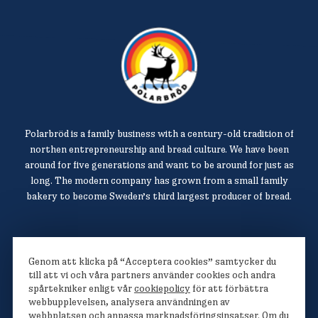
Polarbröd is a family business with a century-old tradition of
northen entrepreneurship and bread culture. We have been
around for five generations and want to be around for just as
long. The modern company has grown from a small family
bakery to become Sweden’s third largest producer of bread.
Polarbröd AB
Genom att klicka på “Acceptera cookies” samtycker du
942 36 Älvsbyn
till att vi och våra partners använder cookies och andra
spårtekniker enligt vår
cookiepolicy
för att förbättra
010-450 60 00
webbupplevelsen, analysera användningen av
info@polarbrod.se
webbplatsen och anpassa marknadsföringsinsatser. Om du